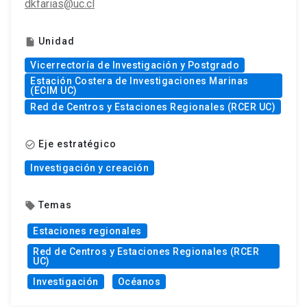
dkfarias@uc.cl
Unidad
insert_drive_file
Vicerrectoría de Investigación y Postgrado
Estación Costera de Investigaciones Marinas
(ECIM UC)
Red de Centros y Estaciones Regionales (RCER UC)
Eje estratégico
check_circle_outline
Investigación y creación
Temas
local_offer
Estaciones regionales
Red de Centros y Estaciones Regionales (RCER
UC)
Investigación
Océanos