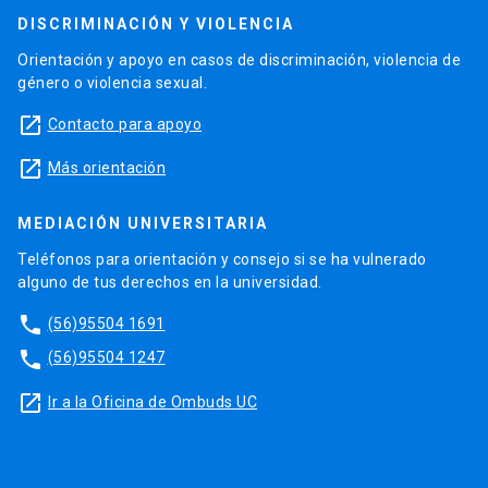
DISCRIMINACIÓN Y VIOLENCIA
Orientación y apoyo en casos de discriminación, violencia de
género o violencia sexual.
launch
Contacto para apoyo
launch
Más orientación
MEDIACIÓN UNIVERSITARIA
Teléfonos para orientación y consejo si se ha vulnerado
alguno de tus derechos en la universidad.
phone
(56)95504 1691
phone
(56)95504 1247
launch
Ir a la Oficina de Ombuds UC