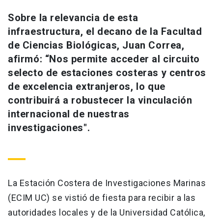
Universidad
Sobre la relevancia de esta
infraestructura, el decano de la Facultad
keyboard_arrow_down
Información para
de Ciencias Biológicas, Juan Correa,
Futuros estudiantes
Go to english site
launch
afirmó: “Nos permite acceder al circuito
selecto de estaciones costeras y centros
Estudiantes
ACCESOS DIRECTOS
de excelencia extranjeros, lo que
contribuirá a robustecer la vinculación
Admisión
launch
Académicos
internacional de nuestras
Mi Cuenta UC
launch
investigaciones".
Personal
Correo UC
launch
launch
Alumni
Mi Portal UC
launch
Padres y familia
La Estación Costera de Investigaciones Marinas
Medios
Biblioteca
launch
(ECIM UC) se vistió de fiesta para recibir a las
launch
Vecinos
Donaciones
launch
autoridades locales y de la Universidad Católica,