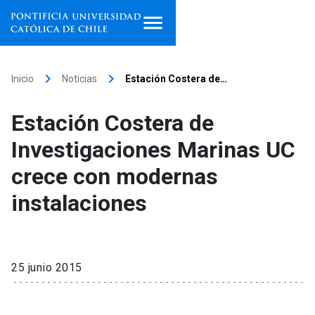
Inicio
keyboard_arrow_right
keyboard_arrow_right
Inicio
Noticias
Estación Costera de…
Programas de estudio
Estación Costera de
Facultades, escuelas e
Investigaciones Marinas UC
institutos
crece con modernas
Investigación
instalaciones
Internacionalización
launch
Extensión
25 junio 2015
Vinculación