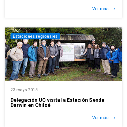
Ver más
keyboard_arrow_right
Estaciones regionales
23 mayo 2018
Delegación UC visita la Estación Senda
Darwin en Chiloé
Ver más
keyboard_arrow_right