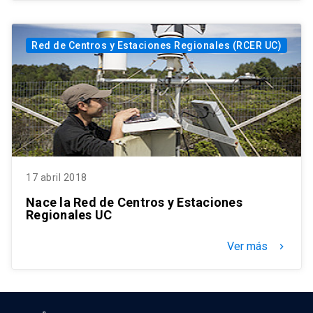
Red de Centros y Estaciones Regionales (RCER UC)
17 abril 2018
Nace la Red de Centros y Estaciones
Regionales UC
Ver más
keyboard_arrow_right