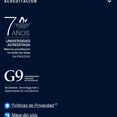
ACREDITACIÓN
Políticas de Privacidad
verified_user
Mapa del sitio
account_tree