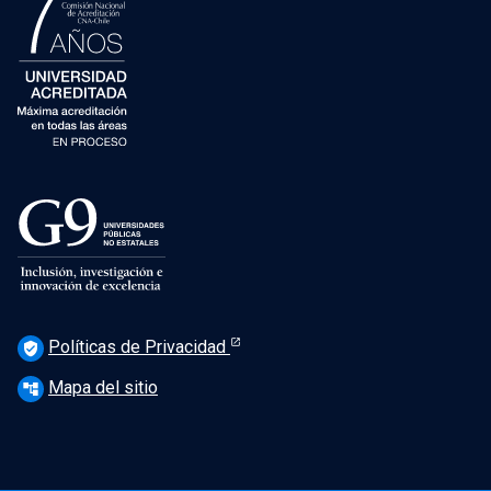
Políticas de Privacidad
verified_user
Mapa del sitio
account_tree