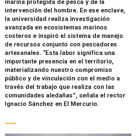
marina protegida de pesca y de la
Universidad
intervención del hombre. En ese enclave,
la universidad realiza investigación
keyboard_arrow_down
Información para
avanzada en ecosistemas marinos
Futuros estudiantes
Go to english site
costeros e inspiró el sistema de manejo
launch
de recursos conjunto con pescadores
Estudiantes
ACCESOS DIRECTOS
artesanales. “Esta labor significa una
importante presencia en el territorio,
Admisión
launch
Académicos
materializando nuestro compromiso
Mi Cuenta UC
launch
público y de vinculación con el medio a
Personal
través del trabajo que realiza con las
Correo UC
launch
launch
Alumni
comunidades aledañas”, señala el rector
Ignacio Sánchez en El Mercurio.
Mi Portal UC
launch
Padres y familia
Medios
Biblioteca
launch
launch
Vecinos
Donaciones
launch