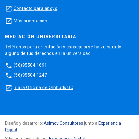
launch
Contacto para apoyo
launch
Más orientación
MEDIACIÓN UNIVERSITARIA
Teléfonos para orientación y consejo si se ha vulnerado
alguno de tus derechos en la universidad.
phone
(56)95504 1691
phone
(56)95504 1247
launch
Ir a la Oficina de Ombuds UC
Diseño y desarrollo:
Asimov Consultores
junto a
Experiencia
Digital
.
Sitio administrado por
Experiencia Digital
.