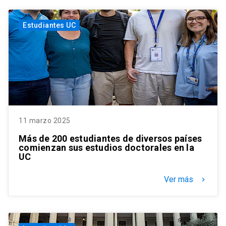
Estudiantes UC
11 marzo 2025
Más de 200 estudiantes de diversos países
comienzan sus estudios doctorales en la
UC
Ver más
keyboard_arrow_right