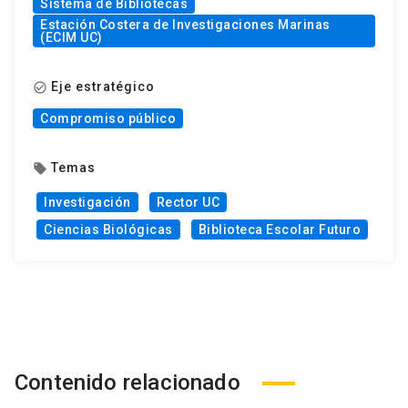
Sistema de Bibliotecas
Estación Costera de Investigaciones Marinas
(ECIM UC)
Eje estratégico
check_circle_outline
Compromiso público
Temas
local_offer
Investigación
Rector UC
Ciencias Biológicas
Biblioteca Escolar Futuro
Contenido relacionado