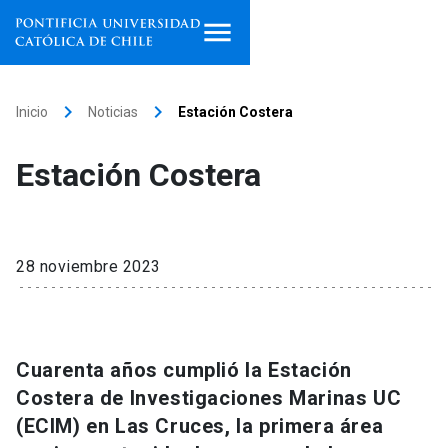
Inicio
keyboard_arrow_right
keyboard_arrow_right
Inicio
Noticias
Estación Costera
Programas de estudio
Estación Costera
Facultades, escuelas e
institutos
Investigación
28 noviembre 2023
Internacionalización
launch
Extensión
Cuarenta años cumplió la Estación
Costera de Investigaciones Marinas UC
Vinculación
(ECIM) en Las Cruces, la primera área