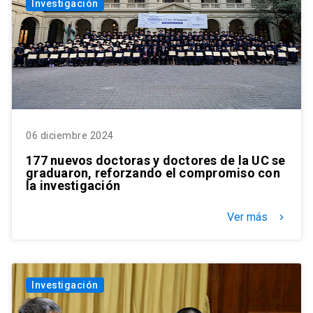
Investigación
06 diciembre 2024
177 nuevos doctoras y doctores de la UC se
graduaron, reforzando el compromiso con
la investigación
Ver más
keyboard_arrow_right
Investigación