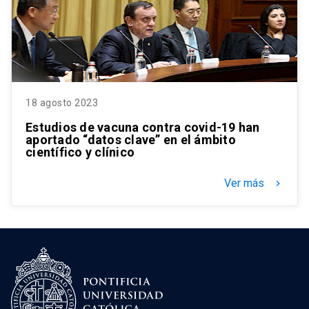
18 agosto 2023
Estudios de vacuna contra covid-19 han
aportado “datos clave” en el ámbito
científico y clínico
Ver más
keyboard_arrow_right