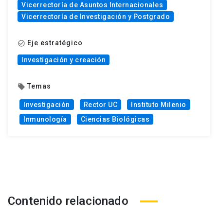
Vicerrectoría de Asuntos Internacionales
Vicerrectoría de Investigación y Postgrado
Eje estratégico
check_circle_outline
Investigación y creación
Temas
local_offer
Investigación
Rector UC
Instituto Milenio
Inmunología
Ciencias Biológicas
Contenido relacionado