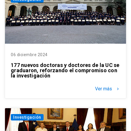
06 diciembre 2024
177 nuevos doctoras y doctores de la UC se
graduaron, reforzando el compromiso con
la investigación
Ver más
keyboard_arrow_right
Investigación