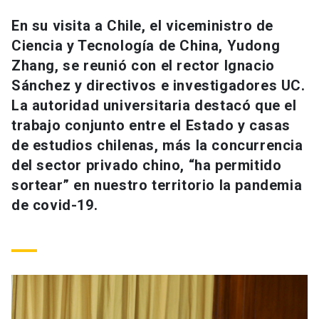
Universidad
En su visita a Chile, el viceministro de
Ciencia y Tecnología de China, Yudong
keyboard_arrow_down
Información para
Zhang, se reunió con el rector Ignacio
Futuros estudiantes
Go to english site
launch
Sánchez y directivos e investigadores UC.
La autoridad universitaria destacó que el
Estudiantes
ACCESOS DIRECTOS
trabajo conjunto entre el Estado y casas
de estudios chilenas, más la concurrencia
Admisión
launch
Académicos
del sector privado chino, “ha permitido
Mi Cuenta UC
launch
sortear” en nuestro territorio la pandemia
Personal
de covid-19.
Correo UC
launch
launch
Alumni
Mi Portal UC
launch
Padres y familia
Medios
Biblioteca
launch
launch
Vecinos
Donaciones
launch