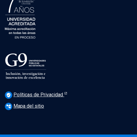
Políticas de Privacidad
verified_user
Mapa del sitio
account_tree