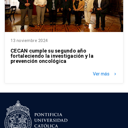
13 noviembre 2024
CECAN cumple su segundo año
fortaleciendo la investigación y la
prevención oncológica
Ver más
keyboard_arrow_right