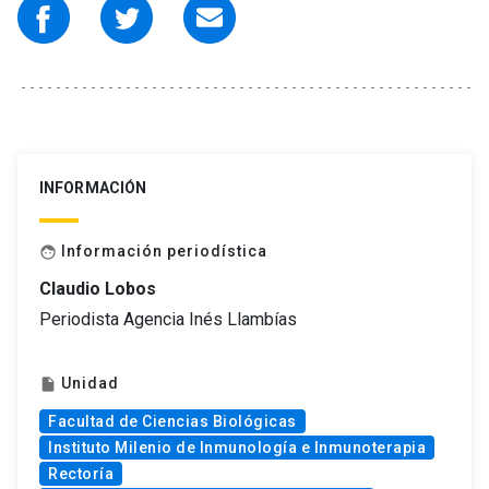
INFORMACIÓN
Información periodística
face
Claudio Lobos
Periodista Agencia Inés Llambías
Unidad
insert_drive_file
Facultad de Ciencias Biológicas
Instituto Milenio de Inmunología e Inmunoterapia
Rectoría