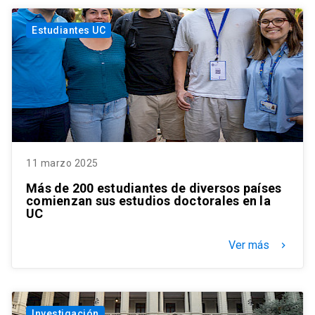
Estudiantes UC
11 marzo 2025
Más de 200 estudiantes de diversos países
comienzan sus estudios doctorales en la
UC
Ver más
keyboard_arrow_right
Investigación