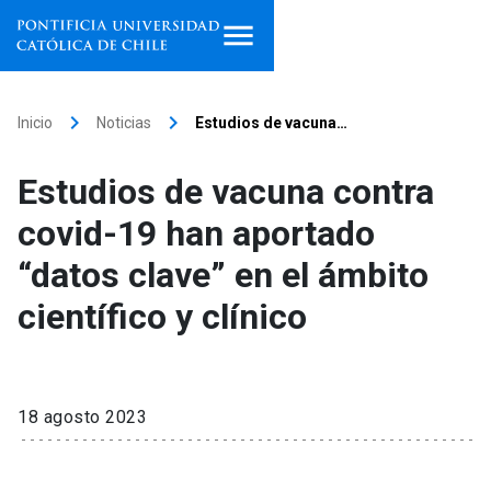
Inicio
keyboard_arrow_right
keyboard_arrow_right
Inicio
Noticias
Estudios de vacuna…
Programas de estudio
Estudios de vacuna contra
Facultades, escuelas e
covid-19 han aportado
institutos
“datos clave” en el ámbito
Investigación
científico y clínico
Internacionalización
launch
Extensión
18 agosto 2023
Vinculación