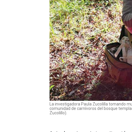
La investigadora Paula Zucolilla tomando mu
comunidad de carnívoros del bosque templad
Zucolillo).