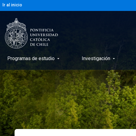
Ir al inicio
Programas de estudio
Investigación
arrow_drop_down
arrow_drop_down