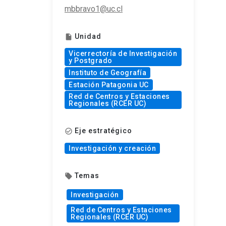
mbbravo1@uc.cl
Unidad
insert_drive_file
Vicerrectoría de Investigación
y Postgrado
Instituto de Geografía
Estación Patagonia UC
Red de Centros y Estaciones
Regionales (RCER UC)
Eje estratégico
check_circle_outline
Investigación y creación
Temas
local_offer
Investigación
Red de Centros y Estaciones
Regionales (RCER UC)