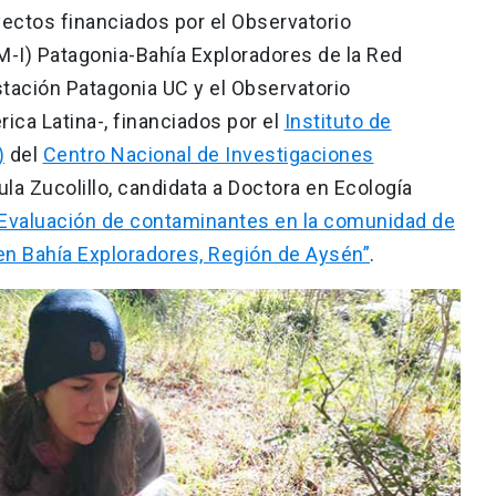
yectos financiados por el Observatorio
-I) Patagonia-Bahía Exploradores de la Red
stación Patagonia UC y el Observatorio
ca Latina-, financiados por el
Instituto de
)
del
Centro Nacional de Investigaciones
aula Zucolillo, candidata a Doctora en Ecología
Evaluación de contaminantes en la comunidad de
en Bahía Exploradores, Región de Aysén”
.