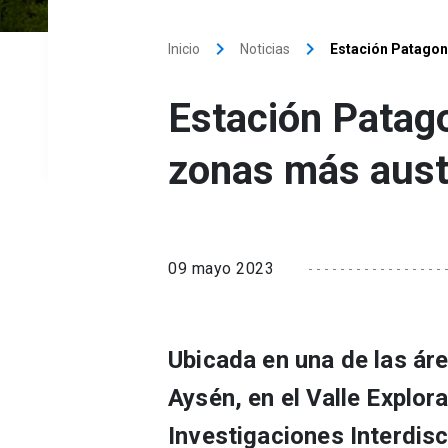
keyboard_arrow_right
keyboard_arrow_right
Inicio
Noticias
Estación Patagoni
Estación Patago
zonas más austr
09 mayo 2023
Ubicada en una de las ár
Aysén, en el Valle Explor
Investigaciones Interdisc