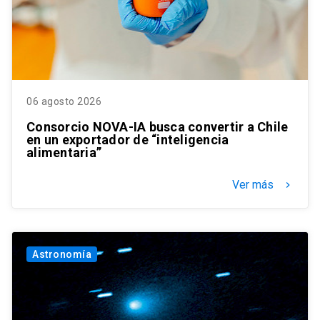
06 agosto 2026
Consorcio NOVA-IA busca convertir a Chile
en un exportador de “inteligencia
alimentaria”
Ver más
keyboard_arrow_right
Astronomía