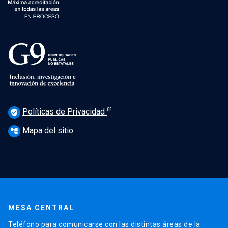
Políticas de Privacidad
verified_user
Mapa del sitio
account_tree
MESA CENTRAL
Teléfono para comunicarse con las distintas áreas de la