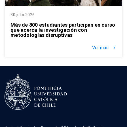
30 julio 2026
Más de 800 estudiantes participan en curso
que acerca la investigación con
metodologías disruptivas
Ver más
keyboard_arrow_right