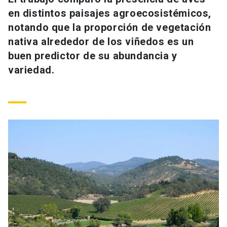
Universidad
en distintos paisajes agroecosistémicos,
notando que la proporción de vegetación
keyboard_arrow_down
Información para
nativa alrededor de los viñedos es un
buen predictor de su abundancia y
Futuros estudiantes
Go to english site
launch
variedad.
Estudiantes
ACCESOS DIRECTOS
Admisión
launch
Académicos
Mi Cuenta UC
launch
Personal
Correo UC
launch
launch
Alumni
Mi Portal UC
launch
Padres y familia
Medios
Biblioteca
launch
launch
Vecinos
Donaciones
launch