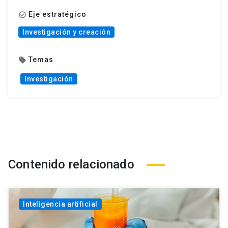
Eje estratégico
check_circle_outline
Investigación y creación
Temas
local_offer
Investigación
Contenido relacionado
Inteligencia artificial