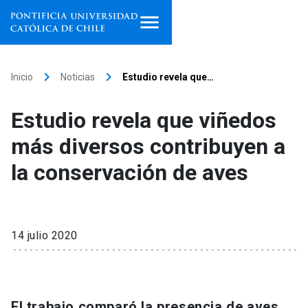
Inicio
keyboard_arrow_right
keyboard_arrow_right
Inicio
Noticias
Estudio revela que…
Programas de estudio
Estudio revela que viñedos
Facultades, escuelas e
más diversos contribuyen a
institutos
la conservación de aves
Investigación
Internacionalización
launch
14 julio 2020
Extensión
Vinculación
El trabajo comparó la presencia de aves