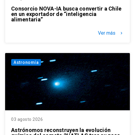
Consorcio NOVA-IA busca convertir a Chile
en un exportador de “inteligencia
alimentaria”
Ver más
keyboard_arrow_right
Astronomía
03 agosto 2026
Astrónomos reconstruyen la evolución