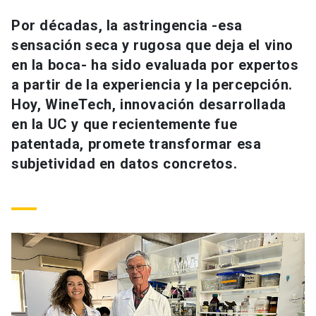
Universidad
Por décadas, la astringencia -esa
sensación seca y rugosa que deja el vino
keyboard_arrow_down
Información para
en la boca- ha sido evaluada por expertos
Futuros estudiantes
Go to english site
launch
a partir de la experiencia y la percepción.
Hoy, WineTech, innovación desarrollada
Estudiantes
ACCESOS DIRECTOS
en la UC y que recientemente fue
patentada, promete transformar esa
Admisión
launch
Académicos
subjetividad en datos concretos.
Mi Cuenta UC
launch
Personal
Correo UC
launch
launch
Alumni
Mi Portal UC
launch
Padres y familia
Medios
Biblioteca
launch
launch
Vecinos
Donaciones
launch