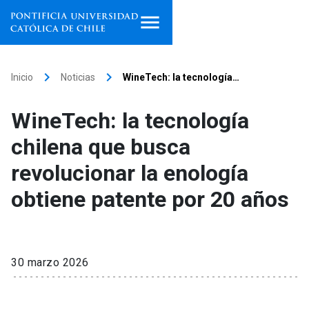
Inicio
keyboard_arrow_right
keyboard_arrow_right
Inicio
Noticias
WineTech: la tecnología…
Programas de estudio
WineTech: la tecnología
Facultades, escuelas e
chilena que busca
institutos
revolucionar la enología
Investigación
obtiene patente por 20 años
Internacionalización
launch
Extensión
30 marzo 2026
Vinculación