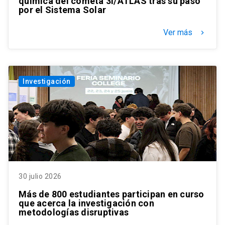
química del cometa 3I/ATLAS tras su paso
por el Sistema Solar
Ver más
keyboard_arrow_right
Investigación
30 julio 2026
Más de 800 estudiantes participan en curso
que acerca la investigación con
metodologías disruptivas