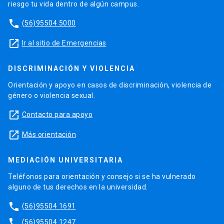
riesgo tu vida dentro de algún campus.
phone
(56)95504 5000
launch
Ir al sitio de Emergencias
DISCRIMINACIÓN Y VIOLENCIA
Orientación y apoyo en casos de discriminación, violencia de
género o violencia sexual.
launch
Contacto para apoyo
launch
Más orientación
MEDIACIÓN UNIVERSITARIA
Teléfonos para orientación y consejo si se ha vulnerado
alguno de tus derechos en la universidad.
phone
(56)95504 1691
phone
(56)95504 1247