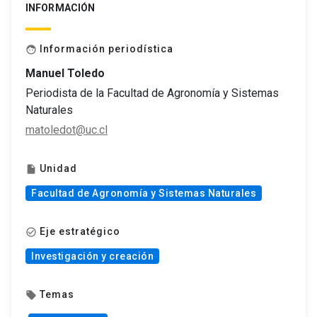
INFORMACIÓN
Información periodística
face
Manuel Toledo
Periodista de la Facultad de Agronomía y Sistemas
Naturales
matoledot@uc.cl
Unidad
insert_drive_file
Facultad de Agronomía y Sistemas Naturales
Eje estratégico
check_circle_outline
Investigación y creación
Temas
local_offer