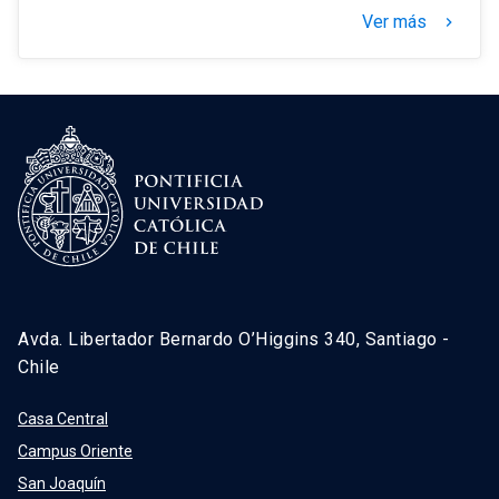
Ver más
keyboard_arrow_right
Avda. Libertador Bernardo O’Higgins 340, Santiago -
Chile
Casa Central
Campus Oriente
San Joaquín