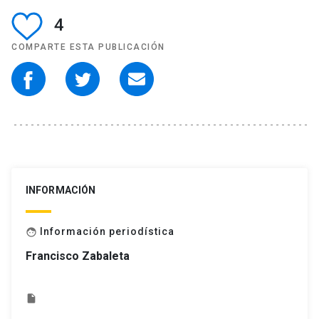
4
COMPARTE ESTA PUBLICACIÓN
INFORMACIÓN
Información periodística
face
Francisco Zabaleta
insert_drive_file