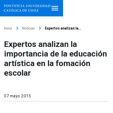
Inicio
keyboard_arrow_right
keyboard_arrow_right
Inicio
Noticias
Expertos analizan la…
Programas de estudio
Expertos analizan la
Facultades, escuelas e
importancia de la educación
institutos
artística en la fomación
Investigación
escolar
Internacionalización
launch
Extensión
07 mayo 2015
Vinculación