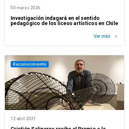
03 marzo 2026
Investigación indagará en el sentido
pedagógico de los liceos artísticos en Chile
Ver más
keyboard_arrow_right
Reconocimiento
12 abril 2021
Cristián Salineros recibe el Premio a la