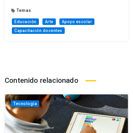
Temas
local_offer
Educación
Arte
Apoyo escolar
Capacitación docentes
Contenido relacionado
Tecnología