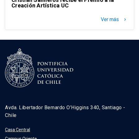
Creación Artística UC
Ver más
keyboard_arrow_right
Avda. Libertador Bernardo O’Higgins 340, Santiago -
Chile
Casa Central
Campus Oriente