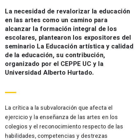
Universidad
La necesidad de revalorizar la educación
en las artes como un camino para
keyboard_arrow_down
Información para
alcanzar la formación integral de los
Futuros estudiantes
Go to english site
launch
escolares, plantearon los expositores del
seminario La Educación artística y calidad
Estudiantes
ACCESOS DIRECTOS
de la educación, su contribución,
organizado por el CEPPE UC y la
Admisión
launch
Académicos
Universidad Alberto Hurtado.
Mi Cuenta UC
launch
Personal
Correo UC
launch
launch
Alumni
Mi Portal UC
launch
La crítica a la subvaloración que afecta el
Padres y familia
ejercicio y la enseñanza de las artes en los
Medios
Biblioteca
launch
colegios y el reconocimiento respecto de las
launch
Vecinos
Donaciones
launch
habilidades, competencias y destrezas