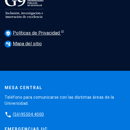
Políticas de Privacidad
verified_user
Mapa del sitio
account_tree
MESA CENTRAL
Teléfono para comunicarse con las distintas áreas de la
Universidad.
phone
(56)95504 4000
EMERGENCIAS UC