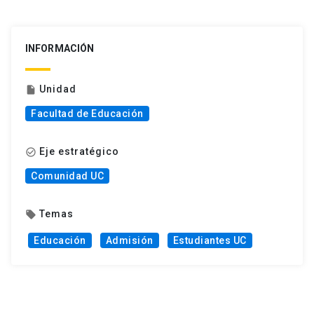
INFORMACIÓN
Unidad
insert_drive_file
Facultad de Educación
Eje estratégico
check_circle_outline
Comunidad UC
Temas
local_offer
Educación
Admisión
Estudiantes UC