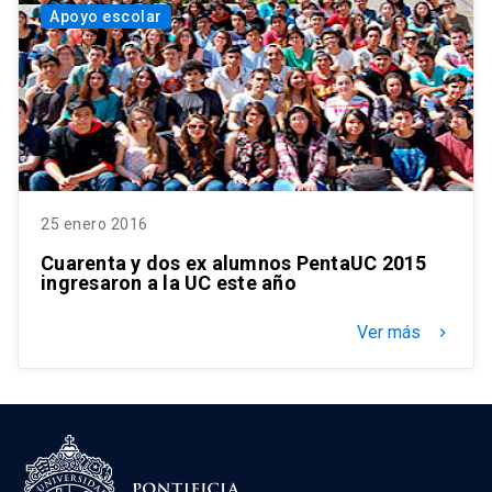
Apoyo escolar
25 enero 2016
Cuarenta y dos ex alumnos PentaUC 2015
ingresaron a la UC este año
Ver más
keyboard_arrow_right