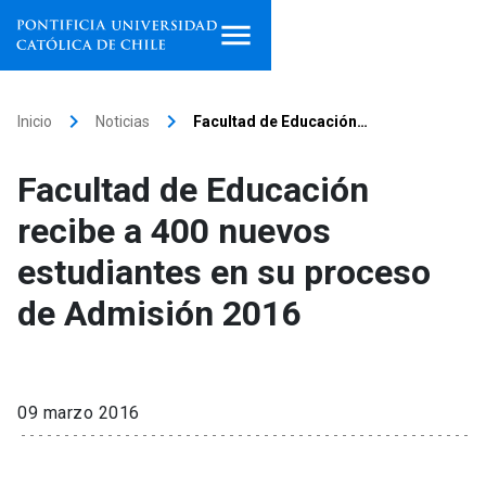
Inicio
keyboard_arrow_right
keyboard_arrow_right
Inicio
Noticias
Facultad de Educación…
Programas de estudio
Facultad de Educación
Facultades, escuelas e
recibe a 400 nuevos
institutos
estudiantes en su proceso
Investigación
de Admisión 2016
Internacionalización
launch
Extensión
09 marzo 2016
Vinculación