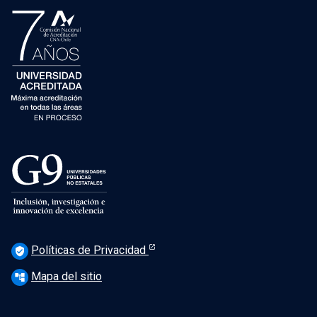
Políticas de Privacidad
verified_user
Mapa del sitio
account_tree