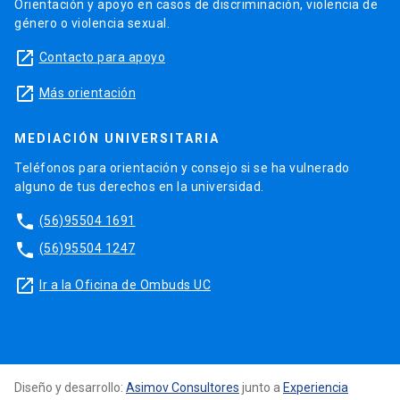
Orientación y apoyo en casos de discriminación, violencia de
género o violencia sexual.
launch
Contacto para apoyo
launch
Más orientación
MEDIACIÓN UNIVERSITARIA
Teléfonos para orientación y consejo si se ha vulnerado
alguno de tus derechos en la universidad.
phone
(56)95504 1691
phone
(56)95504 1247
launch
Ir a la Oficina de Ombuds UC
Diseño y desarrollo:
Asimov Consultores
junto a
Experiencia