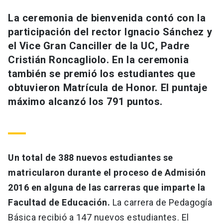
Universidad
La ceremonia de bienvenida contó con la
participación del rector Ignacio Sánchez y
keyboard_arrow_down
Información para
el Vice Gran Canciller de la UC, Padre
Futuros estudiantes
Go to english site
launch
Cristián Roncagliolo. En la ceremonia
también se premió los estudiantes que
Estudiantes
ACCESOS DIRECTOS
obtuvieron Matrícula de Honor. El puntaje
máximo alcanzó los 791 puntos.
Admisión
launch
Académicos
Mi Cuenta UC
launch
Personal
Correo UC
launch
launch
Alumni
Un total de 388 nuevos estudiantes se
Mi Portal UC
launch
matricularon durante el proceso de Admisión
Padres y familia
2016 en alguna de las carreras que imparte la
Medios
Biblioteca
launch
Facultad de Educación.
La carrera de Pedagogía
launch
Vecinos
Donaciones
launch
Básica recibió a 147 nuevos estudiantes. El