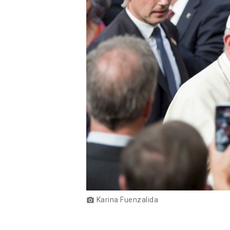
Karina Fuenzalida
photo_camera