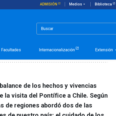
ADMISIÓN
Medios
arrow_drop_down
Biblioteca
Sucesor de Pedro
Gracias al Sucesor de Ped
Facultades
Internacionalización
Extensión
arrow_d
balance de los hechos y vivencias
 la visita del Pontífice a Chile. Según
as de regiones abordó dos de las
s de nuestro país: el cuidado de los