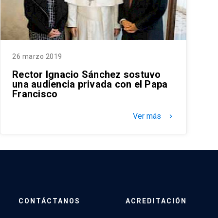
26 marzo 2019
Rector Ignacio Sánchez sostuvo
una audiencia privada con el Papa
Francisco
Ver más
keyboard_arrow_right
CONTÁCTANOS
ACREDITACIÓN