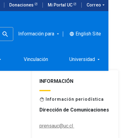
Donaciones
Mi Portal UC
Correo
arrow_drop_down
Información para
English Site
language
arrow_drop_down
ro
Vinculación
Universidad
rop_down
arrow_drop_down
INFORMACIÓN
Información periodística
face
Dirección de Comunicaciones
prensauc@uc.cl