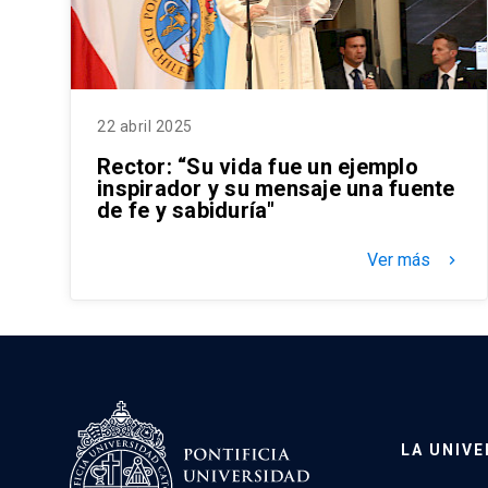
22 abril 2025
Rector: “Su vida fue un ejemplo
inspirador y su mensaje una fuente
de fe y sabiduría"
Ver más
keyboard_arrow_right
LA UNIVE