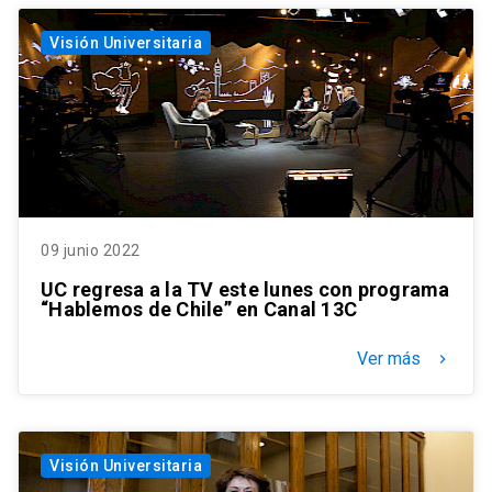
Visión Universitaria
09 junio 2022
UC regresa a la TV este lunes con programa
“Hablemos de Chile” en Canal 13C
Ver más
keyboard_arrow_right
Visión Universitaria