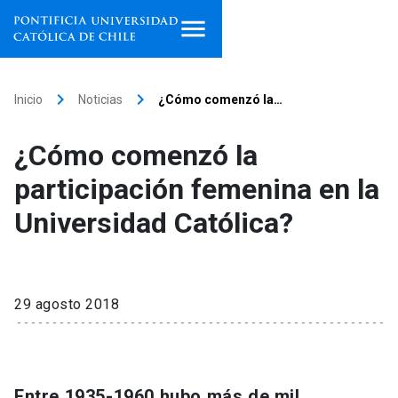
Inicio
keyboard_arrow_right
keyboard_arrow_right
Inicio
Noticias
¿Cómo comenzó la…
Programas de estudio
¿Cómo comenzó la
Facultades, escuelas e
participación femenina en la
institutos
Universidad Católica?
Investigación
Internacionalización
launch
29 agosto 2018
Extensión
Vinculación
Entre 1935-1960 hubo más de mil