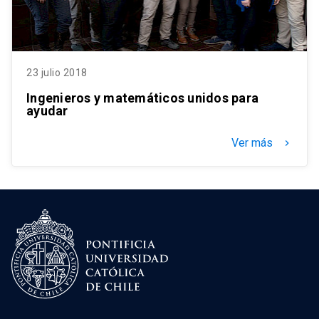
23 julio 2018
Ingenieros y matemáticos unidos para
ayudar
Ver más
keyboard_arrow_right