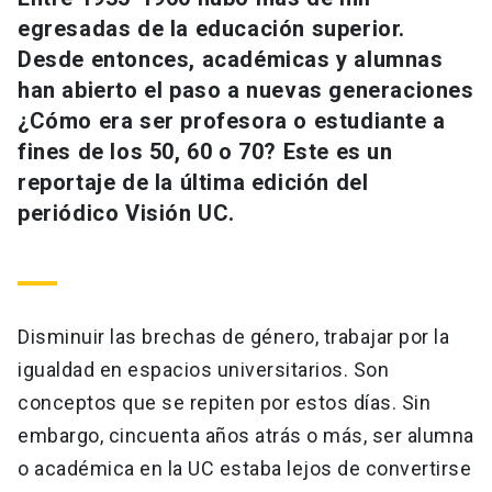
Universidad
egresadas de la educación superior.
Desde entonces, académicas y alumnas
keyboard_arrow_down
Información para
han abierto el paso a nuevas generaciones
¿Cómo era ser profesora o estudiante a
Futuros estudiantes
Go to english site
launch
fines de los 50, 60 o 70? Este es un
Estudiantes
reportaje de la última edición del
ACCESOS DIRECTOS
periódico Visión UC.
Admisión
launch
Académicos
Mi Cuenta UC
launch
Personal
Correo UC
launch
Disminuir las brechas de género, trabajar por la
launch
Alumni
igualdad en espacios universitarios. Son
Mi Portal UC
launch
Padres y familia
conceptos que se repiten por estos días. Sin
Medios
Biblioteca
launch
embargo, cincuenta años atrás o más, ser alumna
launch
Vecinos
o académica en la UC estaba lejos de convertirse
Donaciones
launch