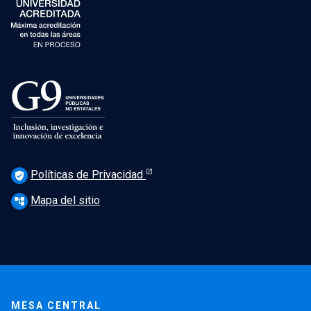
Políticas de Privacidad
verified_user
Mapa del sitio
account_tree
MESA CENTRAL