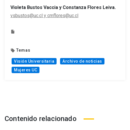
Violeta Bustos Vaccia y Constanza Flores Leiva.
vsbustos@uc.cl y cmflores@uc.cl
insert_drive_file
Temas
local_offer
Visión Universitaria
Archivo de noticias
Mujeres UC
Contenido relacionado