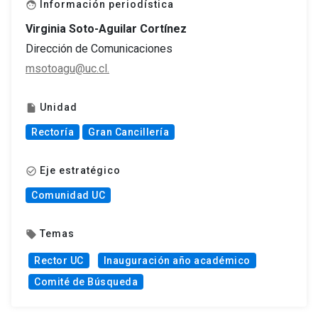
Información periodística
face
Virginia Soto-Aguilar Cortínez
Dirección de Comunicaciones
msotoagu@uc.cl.
Unidad
insert_drive_file
Rectoría
Gran Cancillería
Eje estratégico
check_circle_outline
Comunidad UC
Temas
local_offer
Rector UC
Inauguración año académico
Comité de Búsqueda