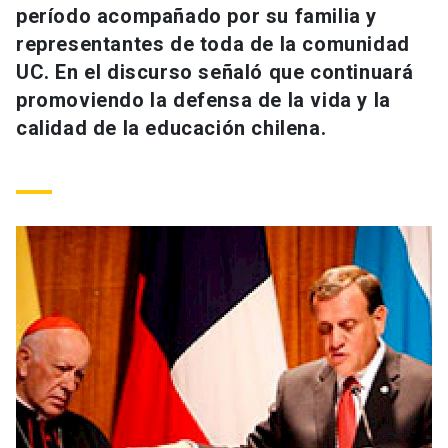
período acompañado por su familia y
Universidad
representantes de toda de la comunidad
keyboard_arrow_down
Información para
UC. En el discurso señaló que continuará
promoviendo la defensa de la vida y la
Futuros estudiantes
Go to english site
launch
calidad de la educación chilena.
Estudiantes
ACCESOS DIRECTOS
Admisión
launch
Académicos
Mi Cuenta UC
launch
Personal
Correo UC
launch
launch
Alumni
Mi Portal UC
launch
Padres y familia
Medios
Biblioteca
launch
launch
Vecinos
Donaciones
launch