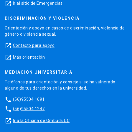
launch
Ir al sitio de Emergencias
DISCRIMINACIÓN Y VIOLENCIA
Orientación y apoyo en casos de discriminación, violencia de
género o violencia sexual.
launch
Contacto para apoyo
launch
Más orientación
MEDIACIÓN UNIVERSITARIA
Teléfonos para orientación y consejo si se ha vulnerado
alguno de tus derechos en la universidad.
phone
(56)95504 1691
phone
(56)95504 1247
launch
Ir a la Oficina de Ombuds UC