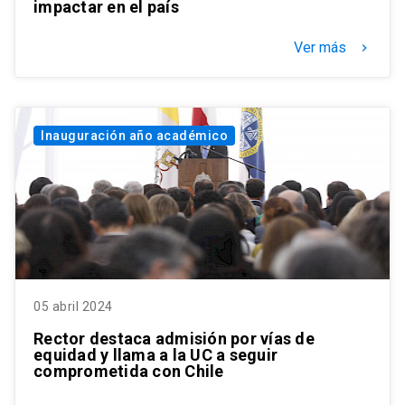
impactar en el país
Ver más
keyboard_arrow_right
Inauguración año académico
05 abril 2024
Rector destaca admisión por vías de
equidad y llama a la UC a seguir
comprometida con Chile