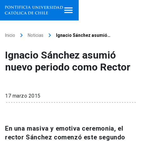
Inicio
keyboard_arrow_right
keyboard_arrow_right
Inicio
Noticias
Ignacio Sánchez asumió…
Programas de estudio
Ignacio Sánchez asumió
Facultades, escuelas e
nuevo periodo como Rector
institutos
Investigación
17 marzo 2015
Internacionalización
launch
Extensión
En una masiva y emotiva ceremonia, el
Vinculación
rector Sánchez comenzó este segundo