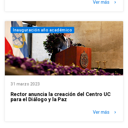
Ver más
keyboard_arrow_right
Inauguración año académico
31 marzo 2023
Rector anuncia la creación del Centro UC
para el Diálogo y la Paz
Ver más
keyboard_arrow_right