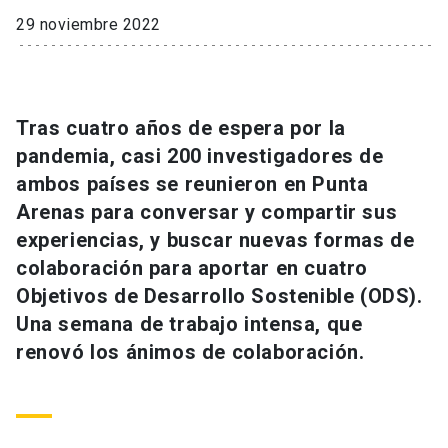
Universidad
29 noviembre 2022
keyboard_arrow_down
Información para
Futuros estudiantes
Go to english site
launch
Tras cuatro años de espera por la
pandemia, casi 200 investigadores de
Estudiantes
ACCESOS DIRECTOS
ambos países se reunieron en Punta
Admisión
launch
Arenas para conversar y compartir sus
Académicos
experiencias, y buscar nuevas formas de
Mi Cuenta UC
launch
Personal
colaboración para aportar en cuatro
Objetivos de Desarrollo Sostenible (ODS).
Correo UC
launch
launch
Alumni
Una semana de trabajo intensa, que
Mi Portal UC
launch
renovó los ánimos de colaboración.
Padres y familia
Medios
Biblioteca
launch
launch
Vecinos
Donaciones
launch