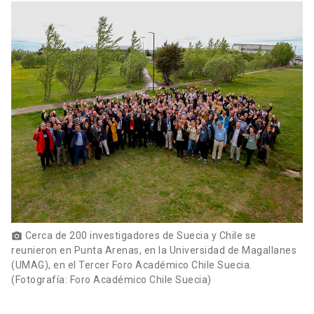
Cerca de 200 investigadores de Suecia y Chile se
photo_camera
reunieron en Punta Arenas, en la Universidad de Magallanes
(UMAG), en el Tercer Foro Académico Chile Suecia.
(Fotografía: Foro Académico Chile Suecia)