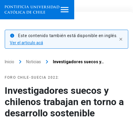
Inicio
Este contenido también está disponible en inglés.
info
close
Programas de estudio
Ver el articulo acá
Facultades, escuelas e
keyboard_arrow_right
keyboard_arrow_right
Inicio
Noticias
Investigadores suecos y…
institutos
Investigación
FORO CHILE-SUECIA 2022:
Investigadores suecos y
Internacionalización
launch
chilenos trabajan en torno a
Extensión
desarrollo sostenible
Vinculación