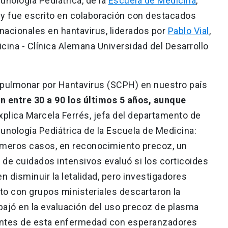
nología Pediátrica, de la
Escuela de Medicina
,
, y fue escrito en colaboración con destacados
nacionales en hantavirus, liderados por
Pablo Vial
,
cina - Clínica Alemana Universidad del Desarrollo
opulmonar por Hantavirus (SCPH) en nuestro país
n entre 30 a 90 los últimos 5 años, aunque
xplica Marcela Ferrés, jefa del departamento de
nología Pediátrica de la Escuela de Medicina:
imeros casos, en reconocimiento precoz, un
de cuidados intensivos evaluó si los corticoides
en disminuir la letalidad, pero investigadores
to con grupos ministeriales descartaron la
abajó en la evaluación del uso precoz de plasma
entes de esta enfermedad con esperanzadores