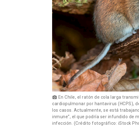
En Chile, el ratón de cola larga trans
photo_camera
cardiopulmonar por hantavirus (HCPS), de
los casos. Actualmente, se está trabajand
inmune”, el que podría ser infundido de m
infección. (Crédito fotográfico: iStock Ph