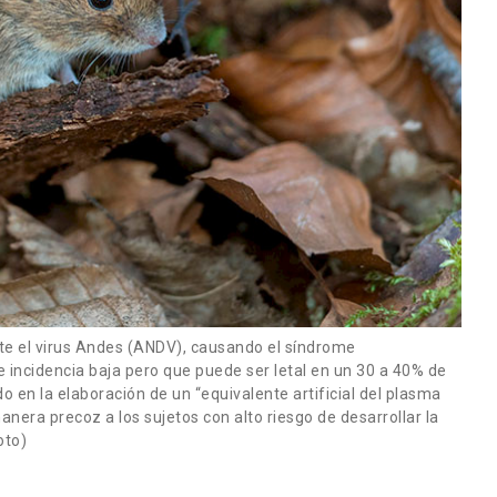
mite el virus Andes (ANDV), causando el síndrome
 incidencia baja pero que puede ser letal en un 30 a 40% de
o en la elaboración de un “equivalente artificial del plasma
anera precoz a los sujetos con alto riesgo de desarrollar la
oto)