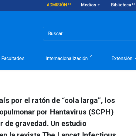
ADMISIÓN
Medios
arrow_drop_down
Biblioteca
umanos en Chile
s en seres humanos en Ch
Facultades
Internacionalización
Extensión
arrow_d
ís por el ratón de “cola larga”, los
opulmonar por Hantavirus (SCPH)
r de gravedad. Un estudio
en la revista The Lancet Infectious