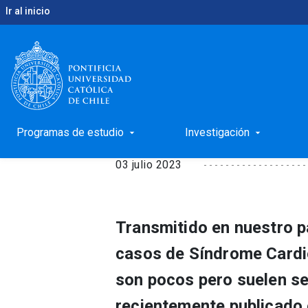
Ir al inicio
keyboard_arrow_right
keyboard_arrow_right
Inicio
Noticias
Investigan hantavirus en seres h
Investigan hantaviru
Programas de estudio
Investigación
arrow_drop_down
arrow_drop_down
03 julio 2023
Transmitido en nuestro pa
casos de Síndrome Cardi
son pocos pero suelen se
recientemente publicado 