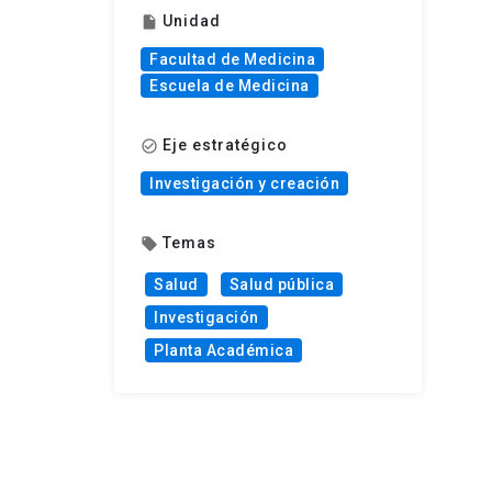
Unidad
insert_drive_file
Facultad de Medicina
Escuela de Medicina
Eje estratégico
check_circle_outline
Investigación y creación
Temas
local_offer
Salud
Salud pública
Investigación
Planta Académica