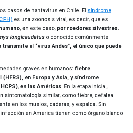
os casos de hantavirus en Chile. El
síndrome
SCPH)
es una zoonosis viral, es decir, que es
r humano
, en este caso,
por roedores silvestres.
mys longicaudatus
o conocido comúnmente
e transmite el “virus Andes”, el único que puede
rmedades graves en humanos:
fiebre
 (HFRS), en Europa y Asia, y síndrome
 (HCPS)
,
en las Américas
. En la etapa inicial,
 sintomatología similar, como fiebre, cefalea
nte en los muslos, caderas, y espalda. Sin
a infección en América tienen como órgano blanco