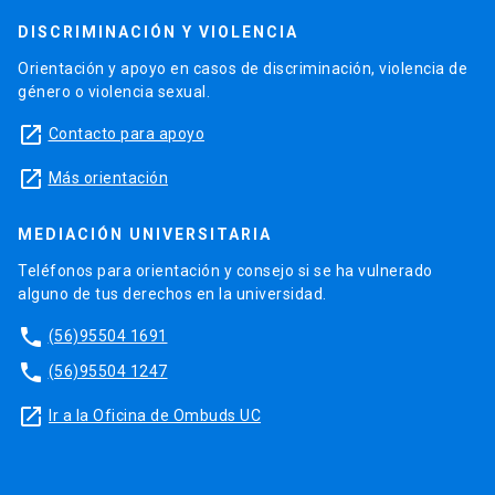
DISCRIMINACIÓN Y VIOLENCIA
Orientación y apoyo en casos de discriminación, violencia de
género o violencia sexual.
launch
Contacto para apoyo
launch
Más orientación
MEDIACIÓN UNIVERSITARIA
Teléfonos para orientación y consejo si se ha vulnerado
alguno de tus derechos en la universidad.
phone
(56)95504 1691
phone
(56)95504 1247
launch
Ir a la Oficina de Ombuds UC