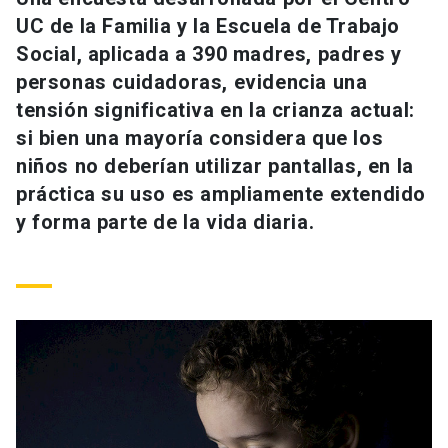
Universidad
UC de la Familia y la Escuela de Trabajo
Social, aplicada a 390 madres, padres y
keyboard_arrow_down
Información para
personas cuidadoras, evidencia una
tensión significativa en la crianza actual:
Futuros estudiantes
Go to english site
launch
si bien una mayoría considera que los
Estudiantes
niños no deberían utilizar pantallas, en la
ACCESOS DIRECTOS
práctica su uso es ampliamente extendido
Admisión
launch
Académicos
y forma parte de la vida diaria.
Mi Cuenta UC
launch
Personal
Correo UC
launch
launch
Alumni
Mi Portal UC
launch
Padres y familia
Medios
Biblioteca
launch
launch
Vecinos
Donaciones
launch