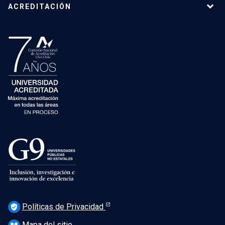
ACREDITACIÓN
Políticas de Privacidad
verified_user
Mapa del sitio