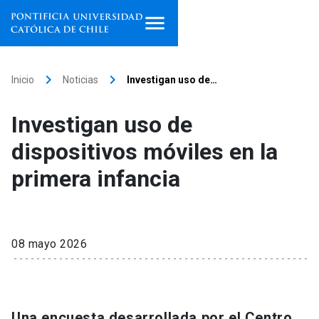
Inicio
keyboard_arrow_right
keyboard_arrow_right
Inicio
Noticias
Investigan uso de…
Programas de estudio
Investigan uso de
Facultades, escuelas e
dispositivos móviles en la
institutos
primera infancia
Investigación
Internacionalización
launch
08 mayo 2026
Extensión
Vinculación
Una encuesta desarrollada por el Centro