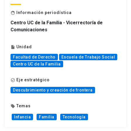
Información periodística
face
Centro UC de la Familia - Vicerrectoría de
Comunicaciones
Unidad
insert_drive_file
Facultad de Derecho
Escuela de Trabajo Social
Centro UC de la Familia
Eje estratégico
check_circle_outline
Descubrimiento y creación de frontera
Temas
local_offer
Infancia
Familia
Tecnología