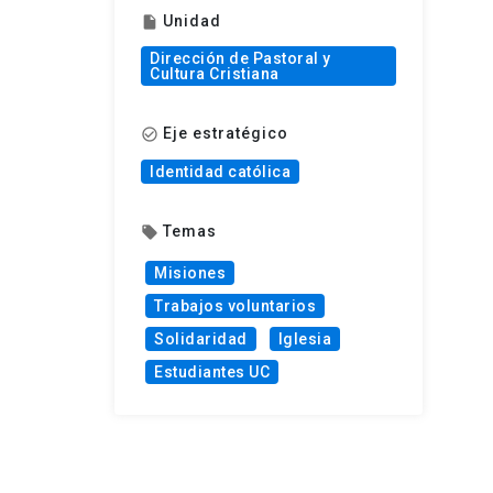
Unidad
insert_drive_file
Dirección de Pastoral y
Cultura Cristiana
Eje estratégico
check_circle_outline
Identidad católica
Temas
local_offer
Misiones
Trabajos voluntarios
Solidaridad
Iglesia
Estudiantes UC