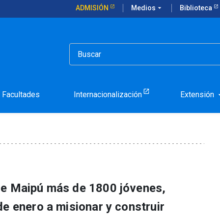
ADMISIÓN
Medios
arrow_drop_down
Biblioteca
País ya están en todo Chile
s y Capilla País ya están
Facultades
Internacionalización
Extensión
arrow_d
de Maipú más de 1800 jóvenes,
e enero a misionar y construir