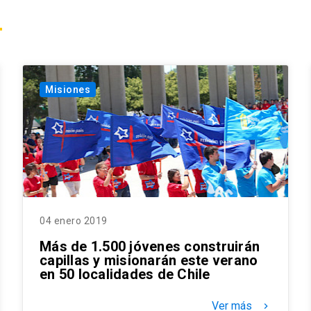
Misiones
04 enero 2019
Más de 1.500 jóvenes construirán
capillas y misionarán este verano
en 50 localidades de Chile
Ver más
keyboard_arrow_right