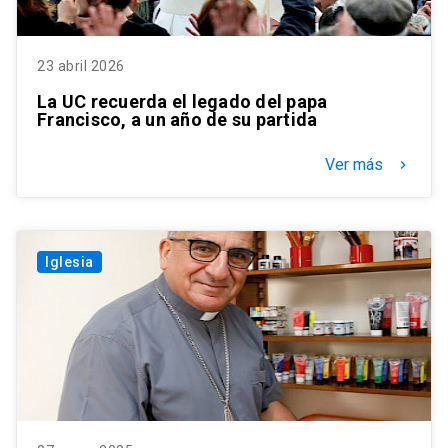
23 abril 2026
La UC recuerda el legado del papa
Francisco, a un año de su partida
Ver más
keyboard_arrow_right
Iglesia