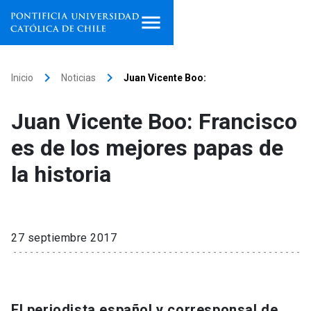
Inicio
keyboard_arrow_right
keyboard_arrow_right
Inicio
Noticias
Juan Vicente Boo:
Programas de estudio
Juan Vicente Boo: Francisco
Facultades, escuelas e
es de los mejores papas de
institutos
la historia
Investigación
Internacionalización
launch
27 septiembre 2017
Extensión
Vinculación
El periodista español y corresponsal de