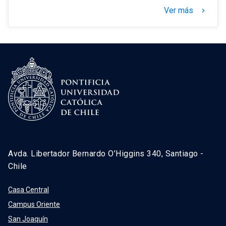
Ver más
keyboard_arrow_right
Avda. Libertador Bernardo O’Higgins 340, Santiago -
Chile
Casa Central
Campus Oriente
San Joaquín