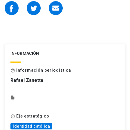
INFORMACIÓN
Información periodística
face
Rafael Zanetta
insert_drive_file
Eje estratégico
check_circle_outline
Identidad católica