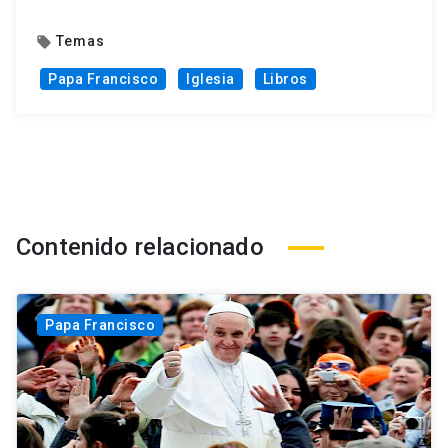
Temas
local_offer
Papa Francisco
Iglesia
Libros
Contenido relacionado
Papa Francisco