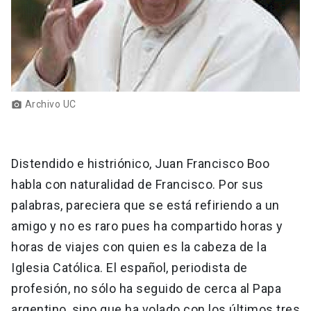
Archivo UC
photo_camera
Distendido e histriónico, Juan Francisco Boo
habla con naturalidad de Francisco. Por sus
palabras, pareciera que se está refiriendo a un
amigo y no es raro pues ha compartido horas y
horas de viajes con quien es la cabeza de la
Iglesia Católica. El español, periodista de
profesión, no sólo ha seguido de cerca al Papa
argentino, sino que ha volado con los últimos tres