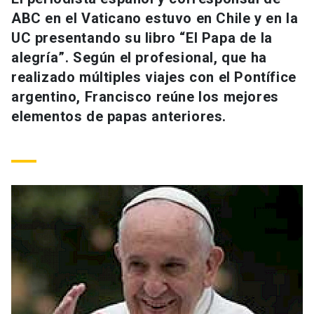
Universidad
ABC en el Vaticano estuvo en Chile y en la
UC presentando su libro “El Papa de la
keyboard_arrow_down
Información para
alegría”. Según el profesional, que ha
realizado múltiples viajes con el Pontífice
Futuros estudiantes
Go to english site
launch
argentino, Francisco reúne los mejores
Estudiantes
elementos de papas anteriores.
ACCESOS DIRECTOS
Admisión
launch
Académicos
Mi Cuenta UC
launch
Personal
Correo UC
launch
launch
Alumni
Mi Portal UC
launch
Padres y familia
Medios
Biblioteca
launch
launch
Vecinos
Donaciones
launch