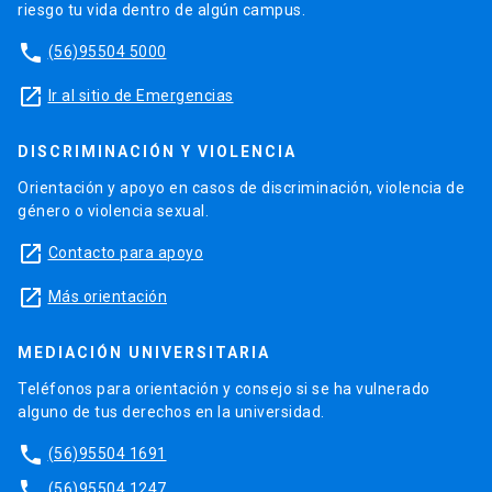
riesgo tu vida dentro de algún campus.
phone
(56)95504 5000
launch
Ir al sitio de Emergencias
DISCRIMINACIÓN Y VIOLENCIA
Orientación y apoyo en casos de discriminación, violencia de
género o violencia sexual.
launch
Contacto para apoyo
launch
Más orientación
MEDIACIÓN UNIVERSITARIA
Teléfonos para orientación y consejo si se ha vulnerado
alguno de tus derechos en la universidad.
phone
(56)95504 1691
phone
(56)95504 1247