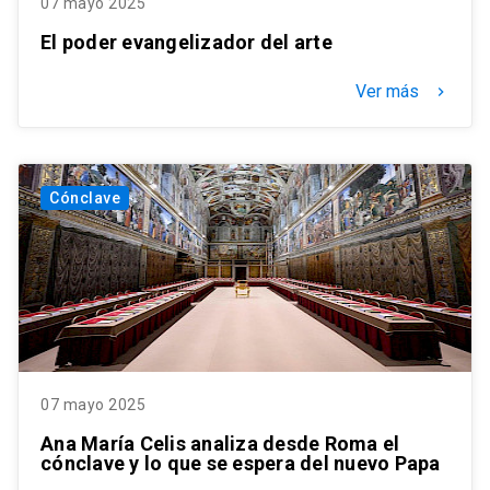
07 mayo 2025
El poder evangelizador del arte
Ver más
keyboard_arrow_right
Cónclave
07 mayo 2025
Ana María Celis analiza desde Roma el
cónclave y lo que se espera del nuevo Papa