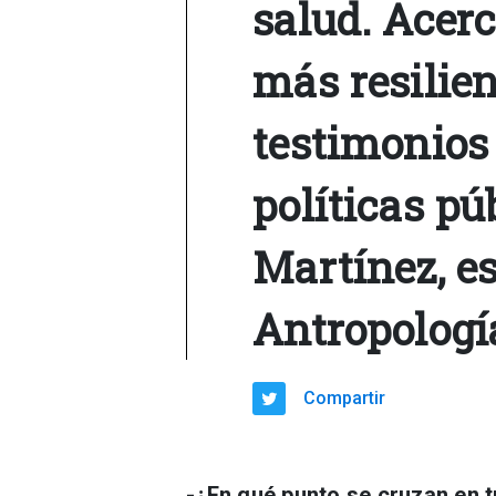
salud. Acer
más resilien
testimonios 
políticas púb
Martínez, e
Antropologí
Compartir
-¿En qué punto se cruzan en t