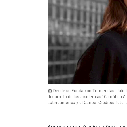
Desde su Fundación Tremendas, Julieta
photo_camera
desarrollo de las academias "Climáticas"
Latinoamérica y el Caribe. Créditos foto: 
Apenas cumplió veinte años y ya t