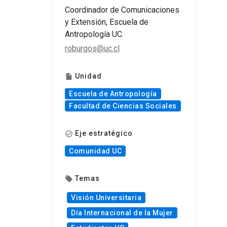
Coordinador de Comunicaciones
y Extensión, Escuela de
Antropología UC.
roburgos@uc.cl
Unidad
insert_drive_file
Escuela de Antropología
Facultad de Ciencias Sociales
Eje estratégico
check_circle_outline
Comunidad UC
Temas
local_offer
Visión Universitaria
Día Internacional de la Mujer