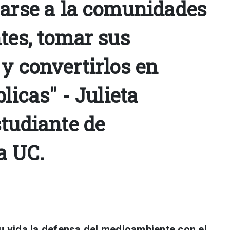
carse a la comunidades
tes, tomar sus
y convertirlos en
licas" - Julieta
studiante de
a UC.
u vida la defensa del medioambiente con el