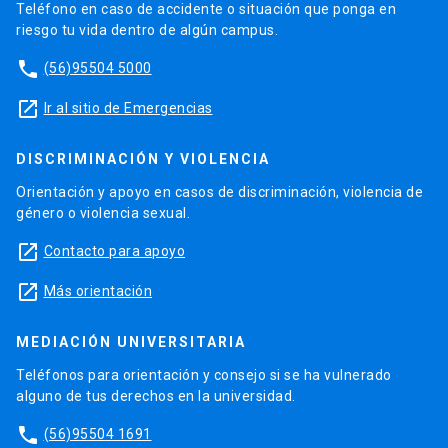
Teléfono en caso de accidente o situación que ponga en
riesgo tu vida dentro de algún campus.
phone
(56)95504 5000
launch
Ir al sitio de Emergencias
DISCRIMINACIÓN Y VIOLENCIA
Orientación y apoyo en casos de discriminación, violencia de
género o violencia sexual.
launch
Contacto para apoyo
launch
Más orientación
MEDIACIÓN UNIVERSITARIA
Teléfonos para orientación y consejo si se ha vulnerado
alguno de tus derechos en la universidad.
phone
(56)95504 1691