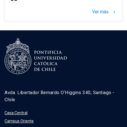
Ver más
keyboard_arrow_right
Avda. Libertador Bernardo O’Higgins 340, Santiago -
Chile
Casa Central
Campus Oriente