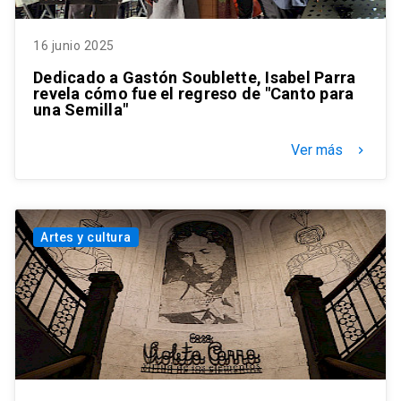
16 junio 2025
Dedicado a Gastón Soublette, Isabel Parra
revela cómo fue el regreso de "Canto para
una Semilla"
Ver más
keyboard_arrow_right
Artes y cultura