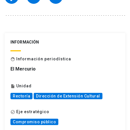
INFORMACIÓN
Información periodística
face
El Mercurio
Unidad
insert_drive_file
Rectoría
Dirección de Extensión Cultural
Eje estratégico
check_circle_outline
Compromiso público