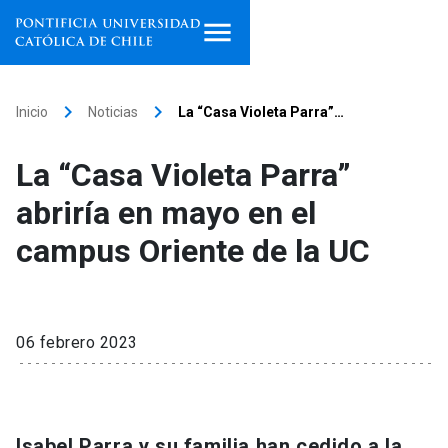
Inicio
keyboard_arrow_right
keyboard_arrow_right
Inicio
Noticias
La “Casa Violeta Parra”…
Programas de estudio
La “Casa Violeta Parra”
Facultades, escuelas e
abriría en mayo en el
institutos
campus Oriente de la UC
Investigación
Internacionalización
launch
06 febrero 2023
Extensión
Vinculación
Isabel Parra y su familia han cedido a la