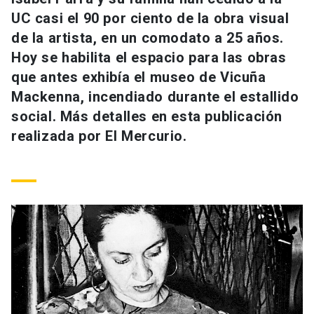
Universidad
UC casi el 90 por ciento de la obra visual
de la artista, en un comodato a 25 años.
keyboard_arrow_down
Información para
Hoy se habilita el espacio para las obras
que antes exhibía el museo de Vicuña
Futuros estudiantes
Go to english site
launch
Mackenna, incendiado durante el estallido
Estudiantes
social. Más detalles en esta publicación
ACCESOS DIRECTOS
realizada por El Mercurio.
Admisión
launch
Académicos
Mi Cuenta UC
launch
Personal
Correo UC
launch
launch
Alumni
Mi Portal UC
launch
Padres y familia
Medios
Biblioteca
launch
launch
Vecinos
Donaciones
launch