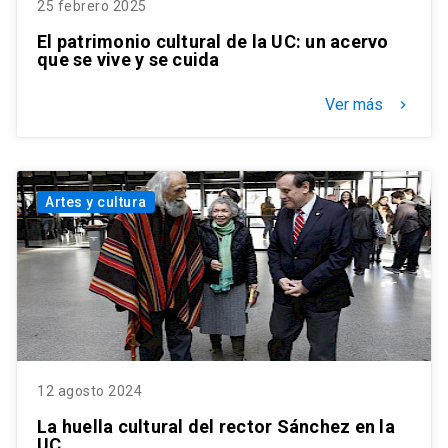
25 febrero 2025
El patrimonio cultural de la UC: un acervo
que se vive y se cuida
Ver más
keyboard_arrow_right
Artes y cultura
12 agosto 2024
La huella cultural del rector Sánchez en la
UC