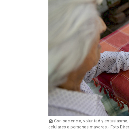
Con paciencia, voluntad y entusiasmo,
photo_camera
celulares a personas mayores.- Foto Dir