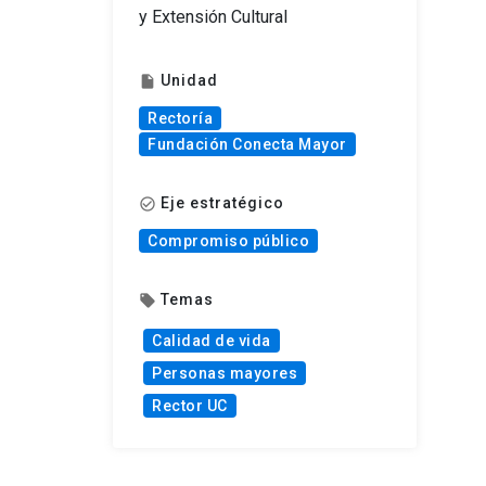
y Extensión Cultural
Unidad
insert_drive_file
Rectoría
Fundación Conecta Mayor
Eje estratégico
check_circle_outline
Compromiso público
Temas
local_offer
Calidad de vida
Personas mayores
Rector UC