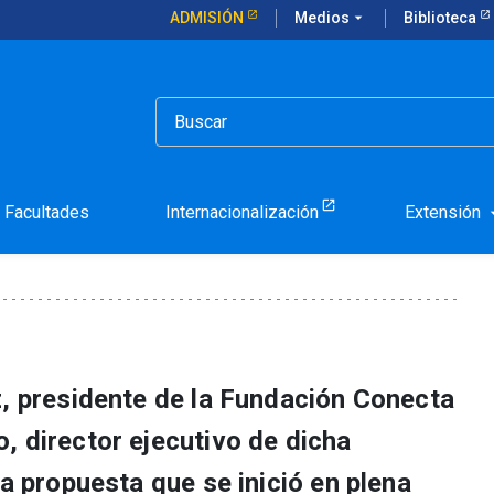
ADMISIÓN
Medios
arrow_drop_down
Biblioteca
ayores
Facultades
Internacionalización
Extensión
arrow_d
z, presidente de la Fundación Conecta
, director ejecutivo de dicha
la propuesta que se inició en plena