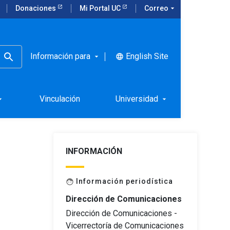
Donaciones
Mi Portal UC
Correo
arrow_drop_down
Información para
English Site
language
arrow_drop_down
Vinculación
Universidad
rop_down
arrow_drop_down
INFORMACIÓN
Información periodística
face
Dirección de Comunicaciones
Dirección de Comunicaciones -
Vicerrectoría de Comunicaciones