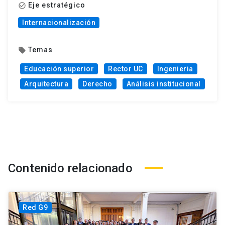
Eje estratégico
check_circle_outline
Internacionalización
Temas
local_offer
Educación superior
Rector UC
Ingenieria
Arquitectura
Derecho
Análisis institucional
Contenido relacionado
Red G9