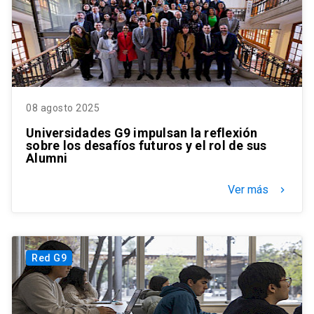
08 agosto 2025
Universidades G9 impulsan la reflexión
sobre los desafíos futuros y el rol de sus
Alumni
Ver más
keyboard_arrow_right
Red G9