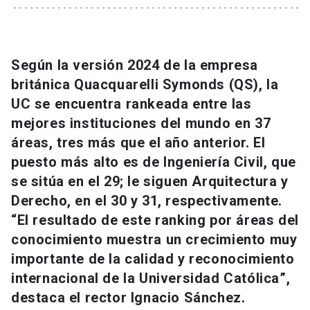
Universidad
keyboard_arrow_down
Información para
Según la versión 2024 de la empresa
Futuros estudiantes
Go to english site
launch
británica Quacquarelli Symonds (QS), la
UC se encuentra rankeada entre las
Estudiantes
ACCESOS DIRECTOS
mejores instituciones del mundo en 37
áreas, tres más que el año anterior. El
Admisión
launch
Académicos
puesto más alto es de Ingeniería Civil, que
Mi Cuenta UC
launch
se sitúa en el 29; le siguen Arquitectura y
Personal
Derecho, en el 30 y 31, respectivamente.
Correo UC
launch
launch
Alumni
“El resultado de este ranking por áreas del
Mi Portal UC
launch
conocimiento muestra un crecimiento muy
Padres y familia
importante de la calidad y reconocimiento
Medios
Biblioteca
launch
internacional de la Universidad Católica”,
launch
Vecinos
destaca el rector Ignacio Sánchez.
Donaciones
launch