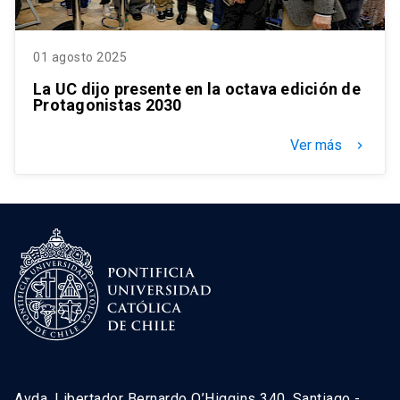
01 agosto 2025
La UC dijo presente en la octava edición de
Protagonistas 2030
Ver más
keyboard_arrow_right
Avda. Libertador Bernardo O’Higgins 340, Santiago -