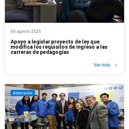
06 agosto 2025
Apoyo a legislar proyecto de ley que
modifica los requisitos de ingreso a las
carreras de pedagogías
Ver más
keyboard_arrow_right
Admisión