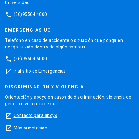
Universidad.
phone
(56)95504 4000
EMERGENCIAS UC
Teléfono en caso de accidente o situación que ponga en
riesgo tu vida dentro de algún campus.
phone
(56)95504 5000
launch
Ir al sitio de Emergencias
DISCRIMINACIÓN Y VIOLENCIA
Orientación y apoyo en casos de discriminación, violencia de
género o violencia sexual.
launch
Contacto para apoyo
launch
Más orientación