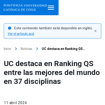
Inicio
Este contenido también está disponible en inglés.
info
close
Programas de estudio
Ver el articulo acá
Facultades, escuelas e
keyboard_arrow_right
keyboard_arrow_right
Inicio
Noticias
UC destaca en Ranking QS…
institutos
UC destaca en Ranking QS
Investigación
entre las mejores del mundo
Internacionalización
launch
en 37 disciplinas
Extensión
Vinculación
11 abril 2024