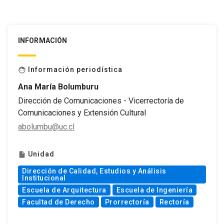
INFORMACIÓN
Información periodística
face
Ana María Bolumburu
Dirección de Comunicaciones - Vicerrectoría de
Comunicaciones y Extensión Cultural
abolumbu@uc.cl
Unidad
insert_drive_file
Dirección de Calidad, Estudios y Análisis
Institucional
Escuela de Arquitectura
Escuela de Ingeniería
Facultad de Derecho
Prorrectoría
Rectoría