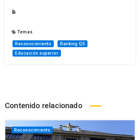
insert_drive_file
Temas
local_offer
Reconocimiento
Ranking QS
Educación superior
Contenido relacionado
Reconocimiento