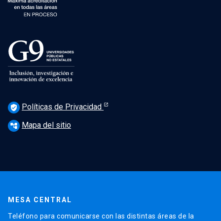
Políticas de Privacidad
verified_user
Mapa del sitio
account_tree
MESA CENTRAL
Teléfono para comunicarse con las distintas áreas de la