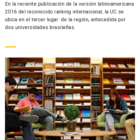
En la reciente publicación de la versión latinoamericana
Universidad
2016 del reconocido ranking internacional, la UC se
ubica en el tercer lugar de la región, antecedida por
keyboard_arrow_down
Información para
dos universidades brasileñas.
Futuros estudiantes
Go to english site
launch
Estudiantes
ACCESOS DIRECTOS
Admisión
launch
Académicos
Mi Cuenta UC
launch
Personal
Correo UC
launch
launch
Alumni
Mi Portal UC
launch
Padres y familia
Medios
Biblioteca
launch
launch
Vecinos
Donaciones
launch