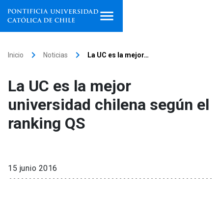
Inicio
keyboard_arrow_right
keyboard_arrow_right
Inicio
Noticias
La UC es la mejor…
Programas de estudio
La UC es la mejor
Facultades, escuelas e
universidad chilena según el
institutos
ranking QS
Investigación
Internacionalización
launch
15 junio 2016
Extensión
Vinculación