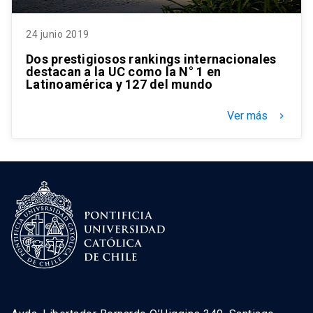
24 junio 2019
Dos prestigiosos rankings internacionales
destacan a la UC como la N° 1 en
Latinoamérica y 127 del mundo
Ver más
keyboard_arrow_right