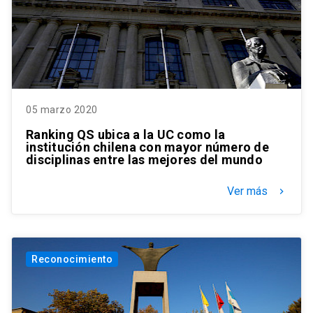
05 marzo 2020
Ranking QS ubica a la UC como la
institución chilena con mayor número de
disciplinas entre las mejores del mundo
Ver más
keyboard_arrow_right
Reconocimiento