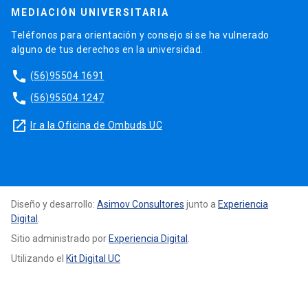
MEDIACIÓN UNIVERSITARIA
Teléfonos para orientación y consejo si se ha vulnerado
alguno de tus derechos en la universidad.
phone
(56)95504 1691
phone
(56)95504 1247
launch
Ir a la Oficina de Ombuds UC
Diseño y desarrollo:
Asimov Consultores
junto a
Experiencia
Digital
.
Sitio administrado por
Experiencia Digital
.
Utilizando el
Kit Digital UC