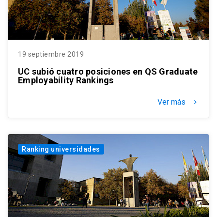
19 septiembre 2019
UC subió cuatro posiciones en QS Graduate
Employability Rankings
Ver más
keyboard_arrow_right
Ranking universidades