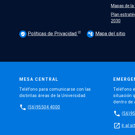
Mapas de la
Plan estraté
2030
Políticas de Privacidad
Mapa del sitio
verified_user
account_tree
MESA CENTRAL
EMERGE
Teléfono para comunicarse con las
Teléfono e
distintas áreas de la Universidad.
situación 
dentro de
phone
(56)95504 4000
phone
(56)9
launch
Ir al 