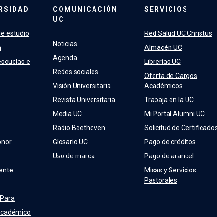
RSIDAD
COMUNICACIÓN
SERVICIOS
UC
e estudio
Red Salud UC Christus
Noticias
n
Almacén UC
Agenda
escuelas e
Librerías UC
Redes sociales
Oferta de Cargos
Visión Universitaria
Académicos
Revista Universitaria
Trabaja en la UC
Media UC
Mi Portal Alumni UC
C
Radio Beethoven
Solicitud de Certificado
onor
Glosario UC
Pago de créditos
Uso de marca
Pago de arancel
ente
Misas y Servicios
Pastorales
 Para
Académico