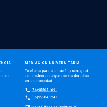
ENCIA
MEDIACIÓN UNIVERSITARIA
de
Teléfonos para orientación y consejo si
énero o
se ha vulnerado alguno de tus derechos
en la universidad.
phone
(56)95504 1691
phone
(56)95504 1247
Ir a la Oficina de Ombuds UC