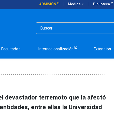
ADMISIÓN
Medios
arrow_drop_down
Biblioteca
a de Chile en Haití: ejemplo de una alianza virtuosa
ela República de Chile en 
a virtuosa
Facultades
Internacionalización
Extensión
arrow_d
el devastador terremoto que la afectó
entidades, entre ellas la Universidad