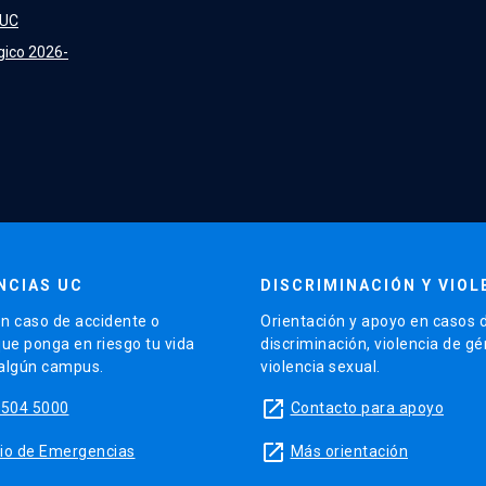
 UC
gico 2026-
NCIAS UC
DISCRIMINACIÓN Y VIOL
n caso de accidente o
Orientación y apoyo en casos 
que ponga en riesgo tu vida
discriminación, violencia de g
 algún campus.
violencia sexual.
launch
5504 5000
Contacto para apoyo
launch
sitio de Emergencias
Más orientación