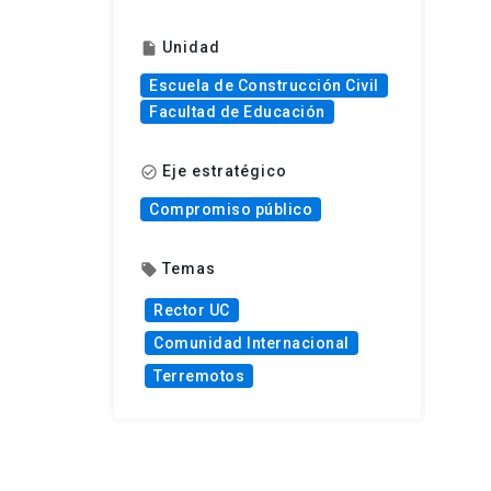
Unidad
insert_drive_file
Escuela de Construcción Civil
Facultad de Educación
Eje estratégico
check_circle_outline
Compromiso público
Temas
local_offer
Rector UC
Comunidad Internacional
Terremotos