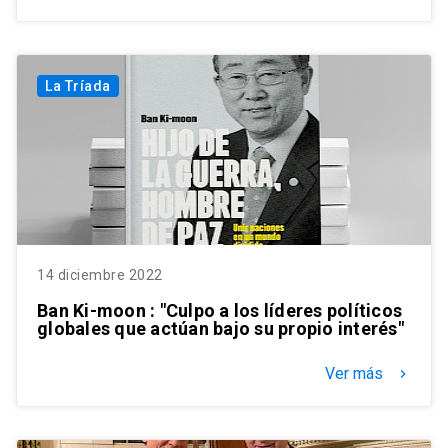
La Tríada
14 diciembre 2022
Ban Ki-moon : "Culpo a los líderes políticos
globales que actúan bajo su propio interés"
Ver más
keyboard_arrow_right