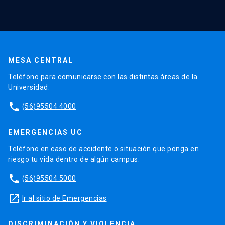
MESA CENTRAL
Teléfono para comunicarse con las distintas áreas de la
Universidad.
phone
(56)95504 4000
EMERGENCIAS UC
Teléfono en caso de accidente o situación que ponga en
riesgo tu vida dentro de algún campus.
phone
(56)95504 5000
launch
Ir al sitio de Emergencias
DISCRIMINACIÓN Y VIOLENCIA