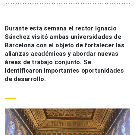
Universidad
keyboard_arrow_down
Información para
Durante esta semana el rector Ignacio
Futuros estudiantes
Go to english site
launch
Sánchez visitó ambas universidades de
Barcelona con el objeto de fortalecer las
Estudiantes
ACCESOS DIRECTOS
alianzas académicas y abordar nuevas
áreas de trabajo conjunto. Se
Admisión
launch
Académicos
identificaron importantes oportunidades
Mi Cuenta UC
launch
de desarrollo.
Personal
Correo UC
launch
launch
Alumni
Mi Portal UC
launch
Padres y familia
Medios
Biblioteca
launch
launch
Vecinos
Donaciones
launch