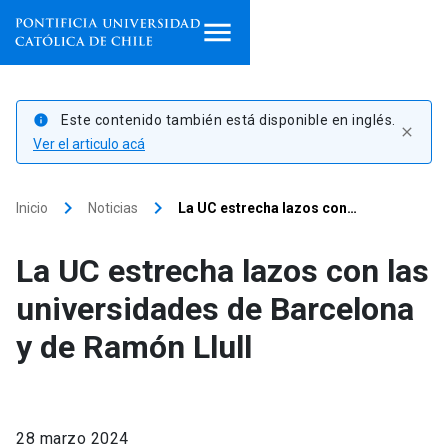
Inicio
Este contenido también está disponible en inglés.
info
close
Programas de estudio
Ver el articulo acá
Facultades, escuelas e
keyboard_arrow_right
keyboard_arrow_right
Inicio
Noticias
La UC estrecha lazos con…
institutos
La UC estrecha lazos con las
Investigación
universidades de Barcelona
Internacionalización
launch
y de Ramón Llull
Extensión
Vinculación
28 marzo 2024