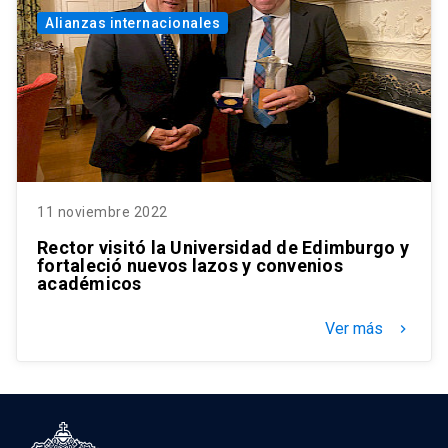
Alianzas internacionales
11 noviembre 2022
Rector visitó la Universidad de Edimburgo y
fortaleció nuevos lazos y convenios
académicos
Ver más
keyboard_arrow_right