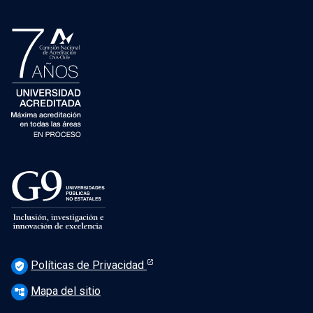
Políticas de Privacidad
verified_user
Mapa del sitio
account_tree