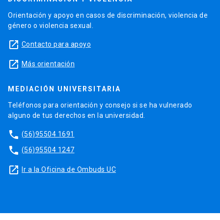
Orientación y apoyo en casos de discriminación, violencia de
género o violencia sexual.
launch
Contacto para apoyo
launch
Más orientación
MEDIACIÓN UNIVERSITARIA
Teléfonos para orientación y consejo si se ha vulnerado
alguno de tus derechos en la universidad.
phone
(56)95504 1691
phone
(56)95504 1247
launch
Ir a la Oficina de Ombuds UC