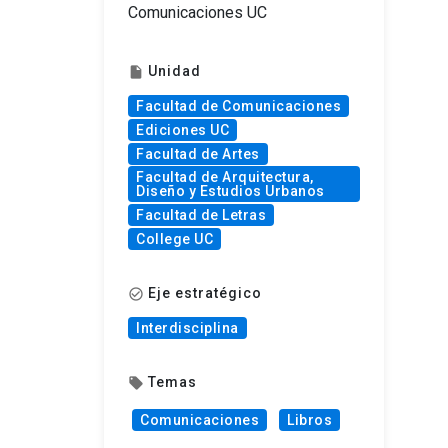
Comunicaciones UC
Unidad
insert_drive_file
Facultad de Comunicaciones
Ediciones UC
Facultad de Artes
Facultad de Arquitectura,
Diseño y Estudios Urbanos
Facultad de Letras
College UC
Eje estratégico
check_circle_outline
Interdisciplina
Temas
local_offer
Comunicaciones
Libros