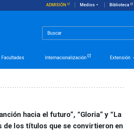
ADMISIÓN
Medios
arrow_drop_down
Biblioteca
poráneos": primer proyecto de la Plataforma de Escritura Creativ
lenos Contemporáneos": p
orma de Escritura Creativ
Facultades
Internacionalización
Extensión
arrow_d
nción hacia el futuro”, “Gloria” y “La
s de los títulos que se convirtieron en