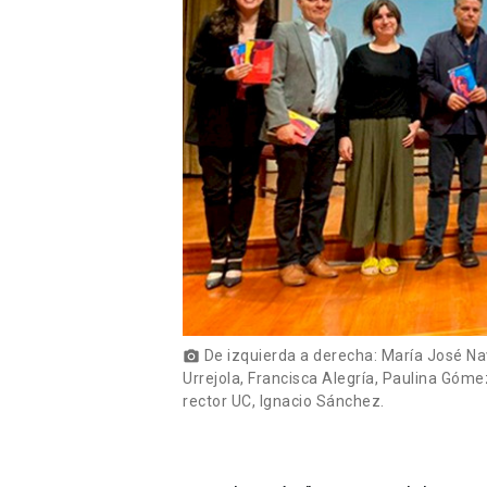
De izquierda a derecha: María José Nav
photo_camera
Urrejola, Francisca Alegría, Paulina Gómez
rector UC, Ignacio Sánchez.