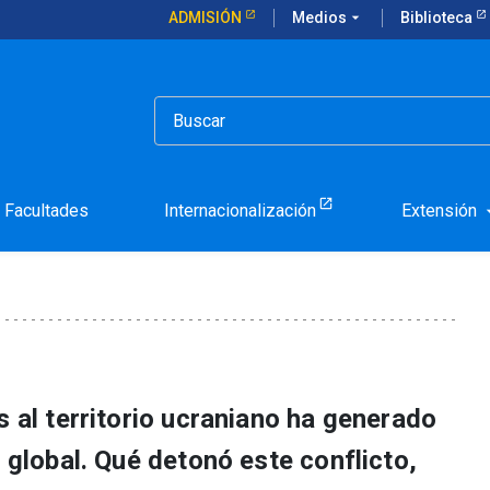
ADMISIÓN
Medios
arrow_drop_down
Biblioteca
licto entre Rusia y Ucrania?
undo el conflicto entre R
Facultades
Internacionalización
Extensión
arrow_d
s al territorio ucraniano ha generado
l global. Qué detonó este conflicto,