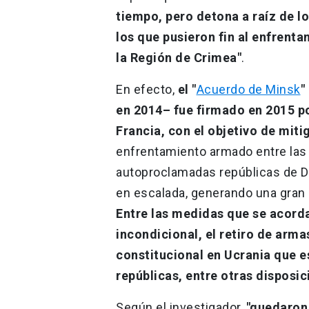
tiempo, pero detona a raíz de l
los que pusieron fin al enfrenta
la Región de Crimea"
.
En efecto,
el "
Acuerdo de Minsk
"
en 2014– fue firmado en 2015 po
Francia, con el objetivo de miti
enfrentamiento armado entre las
autoproclamadas repúblicas de D
en escalada, generando una gran 
Entre las medidas que se acorda
incondicional, el retiro de arma
constitucional en Ucrania que e
repúblicas, entre otras disposic
Según el investigador,
"quedaron 