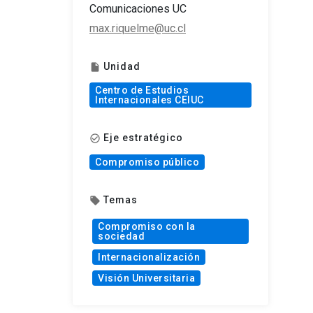
Comunicaciones UC
max.riquelme@uc.cl
Unidad
insert_drive_file
Centro de Estudios
Internacionales CEIUC
Eje estratégico
check_circle_outline
Compromiso público
Temas
local_offer
Compromiso con la
sociedad
Internacionalización
Visión Universitaria