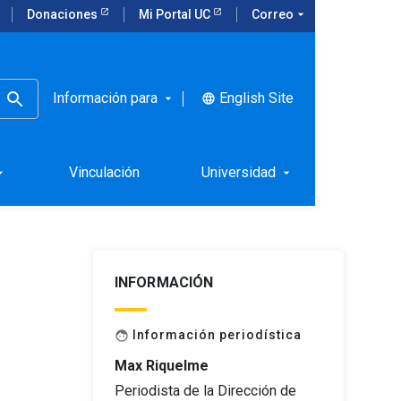
Donaciones
Mi Portal UC
Correo
arrow_drop_down
Información para
English Site
language
arrow_drop_down
usia y
Vinculación
Universidad
rop_down
arrow_drop_down
INFORMACIÓN
Información periodística
face
Max Riquelme
Periodista de la Dirección de