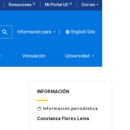
Donaciones
Mi Portal UC
Correo
arrow_drop_down
Información para
English Site
language
arrow_drop_down
 a la UC
Vinculación
Universidad
rop_down
arrow_drop_down
INFORMACIÓN
Información periodística
face
Constanza Flores Leiva