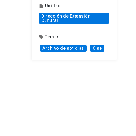
Unidad
insert_drive_file
Dirección de Extensión
Cultural
Temas
local_offer
Archivo de noticias
Cine