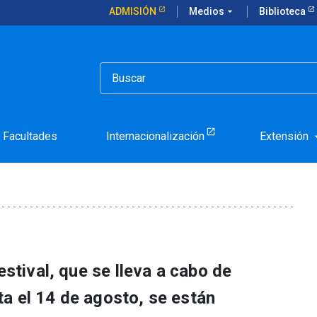
ADMISIÓN
Medios
arrow_drop_down
Biblioteca
poráneo llega a la UC en una nueva edición de Europa YA!
ropeo contemporáneo llega
 de Europa YA!
Facultades
Internacionalización
Extensión
arrow_d
estival, que se lleva a cabo de
a el 14 de agosto, se están