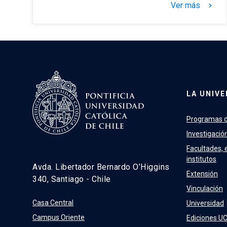
Ver más
keyboard_arrow_right
LA UNIVE
Programas d
Investigació
Facultades, 
institutos
Avda. Libertador Bernardo O’Higgins
Extensión
340, Santiago - Chile
Vinculación
Casa Central
Universidad
Campus Oriente
Ediciones U