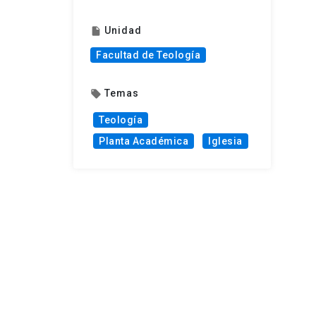
Unidad
insert_drive_file
Facultad de Teología
Temas
local_offer
Teología
Planta Académica
Iglesia