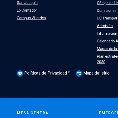
San Joaquín
Código de H
Lo Contador
Donaciones
Campus Villarrica
UC Transpar
Admisión
Información
Calendario 
Mapas de la
Plan estraté
2030
Políticas de Privacidad
Mapa del sitio
verified_user
account_tree
MESA CENTRAL
EMERGE