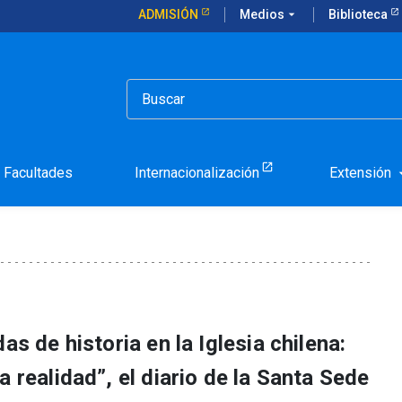
ADMISIÓN
Medios
arrow_drop_down
Biblioteca
a noticia sobre los 80 años de Teología UC
 publicó una noticia sobr
Facultades
Internacionalización
Extensión
arrow_d
as de historia en la Iglesia chilena:
a realidad”, el diario de la Santa Sede