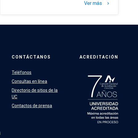
Ver más
keyboard_arrow_right
CONTÁCTANOS
ACREDITACIÓN
Teléfonos
Consultas en línea
Directorio de sitios de la
UC
Contactos de prensa
s