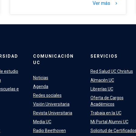
Ver más
keyboard_arrow_right
RSIDAD
COMUNICACIÓN
SERVICIOS
UC
e estudio
Red Salud UC Christus
Noticias
n
Almacén UC
Agenda
escuelas e
Librerías UC
Redes sociales
Oferta de Cargos
Visión Universitaria
Académicos
Revista Universitaria
Trabaja en la UC
Media UC
Mi Portal Alumni UC
C
Radio Beethoven
Solicitud de Certificado