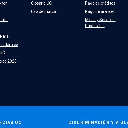
onor
Glosario UC
Pago de créditos
Uso de marca
Pago de arancel
ente
Misas y Servicios
Pastorales
 Para
Académico
 UC
gico 2026-
NCIAS UC
DISCRIMINACIÓN Y VIOL