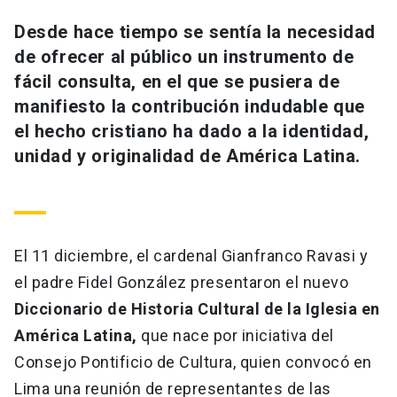
Universidad
Desde hace tiempo se sentía la necesidad
de ofrecer al público un instrumento de
keyboard_arrow_down
Información para
fácil consulta, en el que se pusiera de
Futuros estudiantes
Go to english site
launch
manifiesto la contribución indudable que
el hecho cristiano ha dado a la identidad,
Estudiantes
ACCESOS DIRECTOS
unidad y originalidad de América Latina.
Admisión
launch
Académicos
Mi Cuenta UC
launch
Personal
El 11 diciembre, el cardenal Gianfranco Ravasi y
Correo UC
launch
launch
Alumni
el padre Fidel González presentaron el nuevo
Mi Portal UC
launch
Diccionario de Historia Cultural de la Iglesia en
Padres y familia
América Latina,
que nace por iniciativa del
Medios
Biblioteca
launch
launch
Consejo Pontificio de Cultura, quien convocó en
Vecinos
Donaciones
launch
Lima una reunión de representantes de las