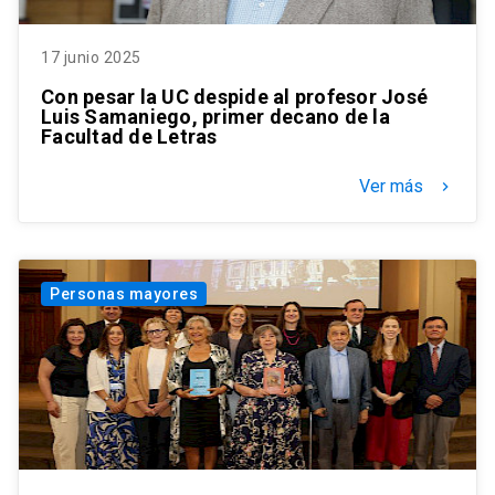
17 junio 2025
Con pesar la UC despide al profesor José
Luis Samaniego, primer decano de la
Facultad de Letras
Ver más
keyboard_arrow_right
Personas mayores