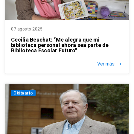
07 agosto 2025
Cecilia Beuchat: “Me alegra que mi
biblioteca personal ahora sea parte de
Biblioteca Escolar Futuro"
Ver más
keyboard_arrow_right
Obituario