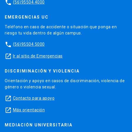
phone
(56)95504 4000
EMERGENCIAS UC
Teléfono en caso de accidente o situación que ponga en
riesgo tu vida dentro de algún campus.
phone
(56)95504 5000
launch
Ir al sitio de Emergencias
DISCRIMINACIÓN Y VIOLENCIA
Orientación y apoyo en casos de discriminación, violencia de
género o violencia sexual.
launch
Contacto para apoyo
launch
Más orientación
MEDIACIÓN UNIVERSITARIA