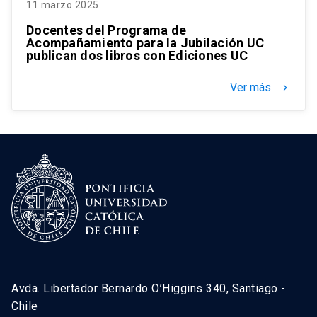
11 marzo 2025
Docentes del Programa de
Acompañamiento para la Jubilación UC
publican dos libros con Ediciones UC
Ver más
keyboard_arrow_right
Avda. Libertador Bernardo O’Higgins 340, Santiago -
Chile