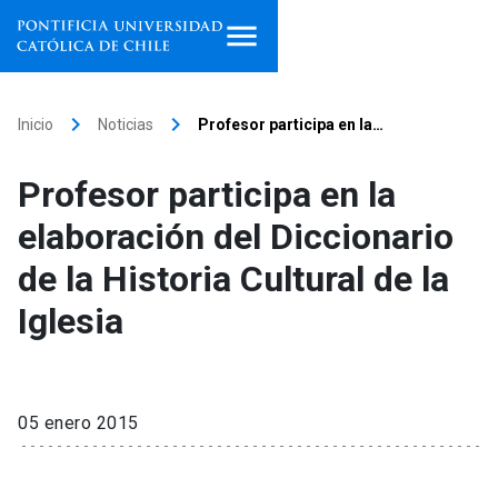
Inicio
keyboard_arrow_right
keyboard_arrow_right
Inicio
Noticias
Profesor participa en la…
Programas de estudio
Profesor participa en la
Facultades, escuelas e
elaboración del Diccionario
institutos
de la Historia Cultural de la
Investigación
Iglesia
Internacionalización
launch
Extensión
05 enero 2015
Vinculación