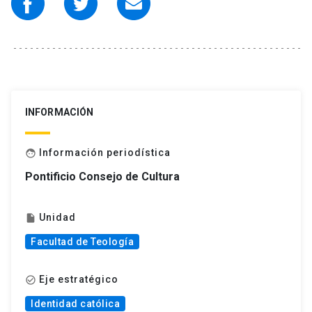
INFORMACIÓN
Información periodística
face
Pontificio Consejo de Cultura
Unidad
insert_drive_file
Facultad de Teología
Eje estratégico
check_circle_outline
Identidad católica