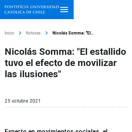
Inicio
keyboard_arrow_right
keyboard_arrow_right
Inicio
Noticias
Nicolás Somma: "El…
Programas de estudio
Nicolás Somma: "El estallido
Facultades, escuelas e
tuvo el efecto de movilizar
institutos
las ilusiones"
Investigación
Internacionalización
launch
25 octubre 2021
Extensión
Vinculación
Experto en movimientos sociales, el