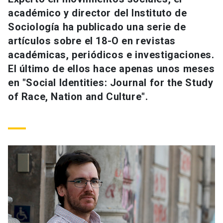
Universidad
académico y director del Instituto de
Sociología ha publicado una serie de
keyboard_arrow_down
Información para
artículos sobre el 18-O en revistas
académicas, periódicos e investigaciones.
Futuros estudiantes
Go to english site
launch
El último de ellos hace apenas unos meses
Estudiantes
en "Social Identities: Journal for the Study
ACCESOS DIRECTOS
of Race, Nation and Culture".
Admisión
launch
Académicos
Mi Cuenta UC
launch
Personal
Correo UC
launch
launch
Alumni
Mi Portal UC
launch
Padres y familia
Medios
Biblioteca
launch
launch
Vecinos
Donaciones
launch