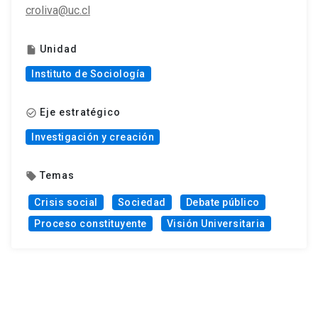
croliva@uc.cl
Unidad
insert_drive_file
Instituto de Sociología
Eje estratégico
check_circle_outline
Investigación y creación
Temas
local_offer
Crisis social
Sociedad
Debate público
Proceso constituyente
Visión Universitaria