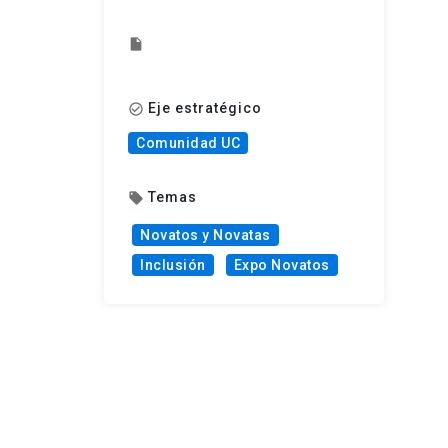
insert_drive_file
Eje estratégico
check_circle_outline
Comunidad UC
Temas
local_offer
Novatos y Novatas
Inclusión
Expo Novatos