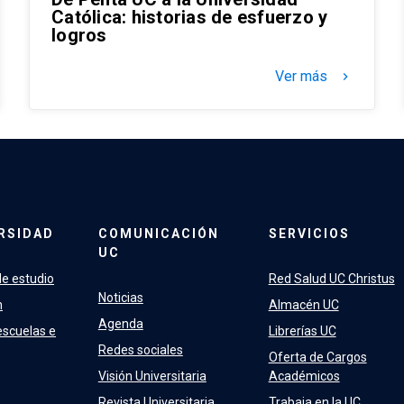
Católica: historias de esfuerzo y
logros
Ver más
keyboard_arrow_right
RSIDAD
COMUNICACIÓN
SERVICIOS
UC
e estudio
Red Salud UC Christus
Noticias
n
Almacén UC
Agenda
escuelas e
Librerías UC
Redes sociales
Oferta de Cargos
Visión Universitaria
Académicos
Revista Universitaria
Trabaja en la UC