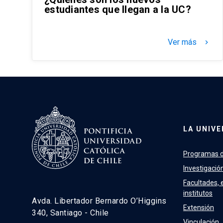
estudiantes que llegan a la UC?
Ver más
keyboard_arrow_right
LA UNIVE
Programas d
Investigació
Facultades, 
institutos
Avda. Libertador Bernardo O’Higgins
Extensión
340, Santiago - Chile
Vinculación