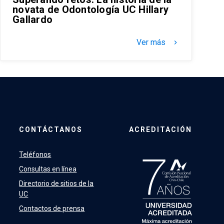
novata de Odontología UC Hillary
Gallardo
Ver más
keyboard_arrow_right
CONTÁCTANOS
ACREDITACIÓN
Teléfonos
Consultas en línea
Directorio de sitios de la
UC
Contactos de prensa