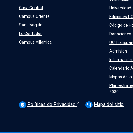
Casa Central
Universidad
Campus Oriente
Ediciones U
San Joaquín
Código de H
Lo Contador
Donaciones
Campus Villarrica
UC Transpar
Admisión
Información
Calendario 
Mapas de la
Plan estraté
2030
Políticas de Privacidad
Mapa del sitio
verified_user
account_tree