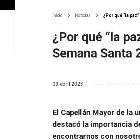
keyboard_arrow_right
keyboard_arrow_right
Inicio
Noticias
¿Por qué “la paz”
¿Por qué “la pa
Semana Santa 2
03 abril 2023
El Capellán Mayor de la u
destacó la importancia de
encontrarnos con nosotr