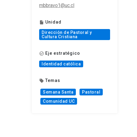
mbbravo1@uc.cl
Unidad
insert_drive_file
Dirección de Pastoral y
Cultura Cristiana
Eje estratégico
check_circle_outline
Identidad católica
Temas
local_offer
Semana Santa
Pastoral
Comunidad UC