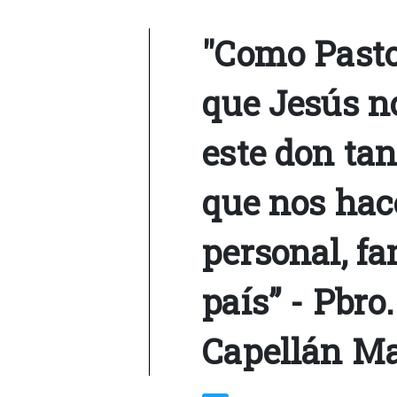
"Como Pasto
que Jesús no
este don ta
que nos hace
personal, f
país” - Pbro
Capellán Ma