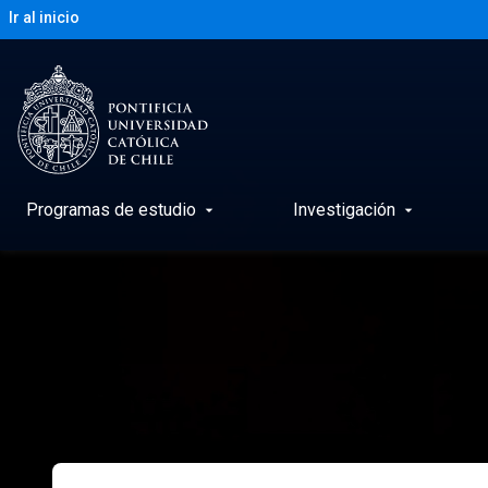
Ir al inicio
Programas de estudio
Investigación
arrow_drop_down
arrow_drop_down