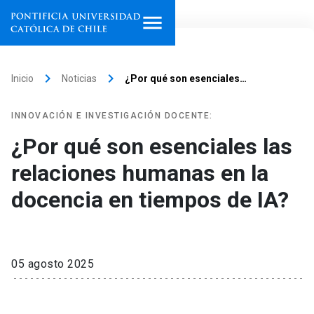
Inicio
keyboard_arrow_right
keyboard_arrow_right
Inicio
Noticias
¿Por qué son esenciales…
Programas de estudio
INNOVACIÓN E INVESTIGACIÓN DOCENTE:
Facultades, escuelas e
¿Por qué son esenciales las
institutos
relaciones humanas en la
Investigación
docencia en tiempos de IA?
Internacionalización
launch
Extensión
05 agosto 2025
Vinculación