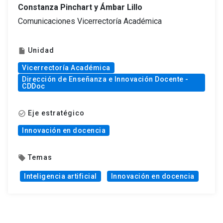
Constanza Pinchart y Ámbar Lillo
Comunicaciones Vicerrectoría Académica
Unidad
insert_drive_file
Vicerrectoría Académica
Dirección de Enseñanza e Innovación Docente -
CDDoc
Eje estratégico
check_circle_outline
Innovación en docencia
Temas
local_offer
Inteligencia artificial
Innovación en docencia