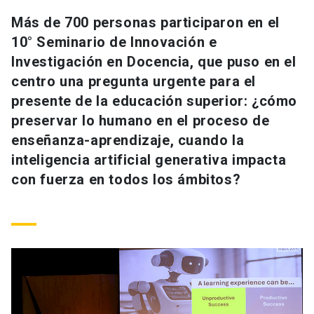
Universidad
Más de 700 personas participaron en el
10° Seminario de Innovación e
keyboard_arrow_down
Información para
Investigación en Docencia, que puso en el
centro una pregunta urgente para el
Futuros estudiantes
Go to english site
launch
presente de la educación superior: ¿cómo
Estudiantes
ACCESOS DIRECTOS
preservar lo humano en el proceso de
enseñanza-aprendizaje, cuando la
Admisión
launch
Académicos
inteligencia artificial generativa impacta
Mi Cuenta UC
launch
con fuerza en todos los ámbitos?
Personal
Correo UC
launch
launch
Alumni
Mi Portal UC
launch
Padres y familia
Medios
Biblioteca
launch
launch
Vecinos
Donaciones
launch