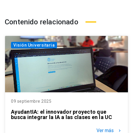
Contenido relacionado
Visión Universitaria
09 septiembre 2025
AyudantIA: el innovador proyecto que
busca integrar la IA a las clases en la UC
Ver más
keyboard_arrow_right