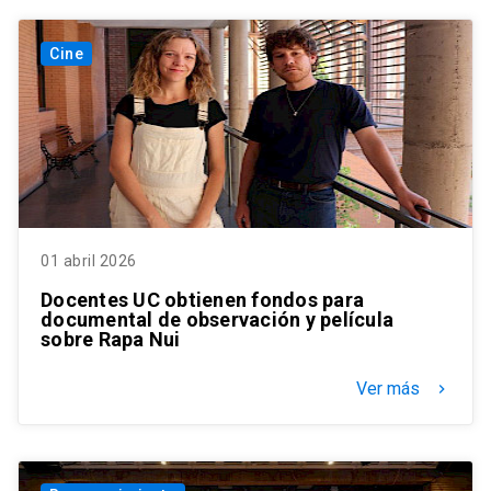
Cine
01 abril 2026
Docentes UC obtienen fondos para
documental de observación y película
sobre Rapa Nui
Ver más
keyboard_arrow_right