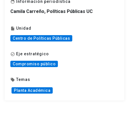
Información periodística
face
Camila Carreño, Políticas Públicas UC
Unidad
insert_drive_file
Centro de Políticas Públicas
Eje estratégico
check_circle_outline
Compromiso público
Temas
local_offer
Planta Académica