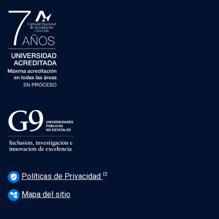
Políticas de Privacidad
verified_user
Mapa del sitio
account_tree