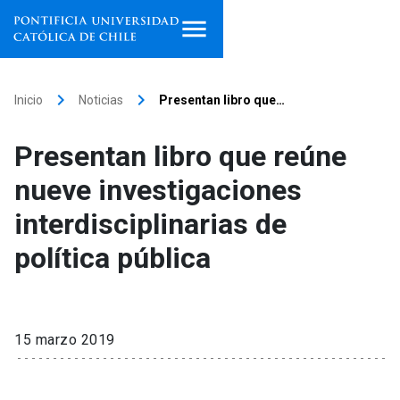
Inicio
keyboard_arrow_right
keyboard_arrow_right
Inicio
Noticias
Presentan libro que…
Programas de estudio
Presentan libro que reúne
Facultades, escuelas e
nueve investigaciones
institutos
interdisciplinarias de
Investigación
política pública
Internacionalización
launch
Extensión
15 marzo 2019
Vinculación