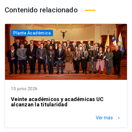
Contenido relacionado
Planta Académica
10 junio 2026
Veinte académicos y académicas UC
alcanzan la titularidad
Ver más
keyboard_arrow_right