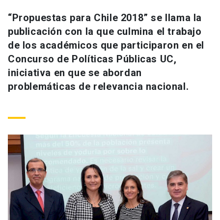
Universidad
“Propuestas para Chile 2018” se llama la
publicación con la que culmina el trabajo
keyboard_arrow_down
Información para
de los académicos que participaron en el
Futuros estudiantes
Go to english site
launch
Concurso de Políticas Públicas UC,
iniciativa en que se abordan
Estudiantes
ACCESOS DIRECTOS
problemáticas de relevancia nacional.
Admisión
launch
Académicos
Mi Cuenta UC
launch
Personal
Correo UC
launch
launch
Alumni
Mi Portal UC
launch
Padres y familia
Medios
Biblioteca
launch
launch
Vecinos
Donaciones
launch