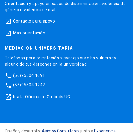
Orientación y apoyo en casos de discriminación, violencia de
género o violencia sexual.
launch
Contacto para apoyo
launch
Más orientación
MEDIACIÓN UNIVERSITARIA
Teléfonos para orientación y consejo si se ha vulnerado
alguno de tus derechos en la universidad.
phone
(56)95504 1691
phone
(56)95504 1247
launch
Ir a la Oficina de Ombuds UC
Diseño y desarrollo:
Asimov Consultores
junto a
Experiencia