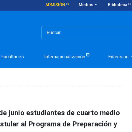
ADMISIÓN
Medios
arrow_drop_down
Biblioteca
nal: convocatoria cierra el 1 de junio
ación Vocacional: convoca
Facultades
Internacionalización
Extensión
arrow_d
de junio estudiantes de cuarto medio
ostular al Programa de Preparación y