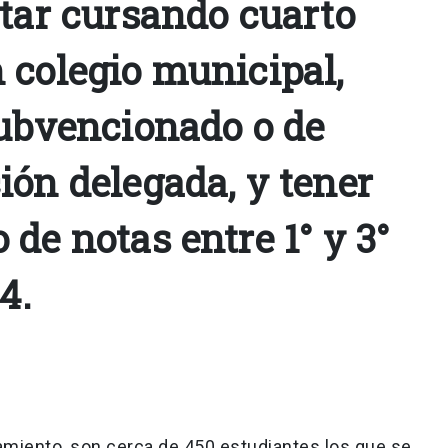
star cursando cuarto
 colegio municipal,
subvencionado o de
ión delegada, y tener
de notas entre 1° y 3°
4.
amiento, son cerca de 450 estudiantes los que se