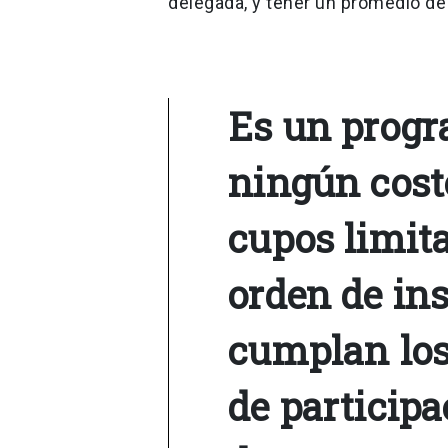
delegada, y tener un promedio de n
Es un progr
ningún costo
cupos limit
orden de in
cumplan los
de participa