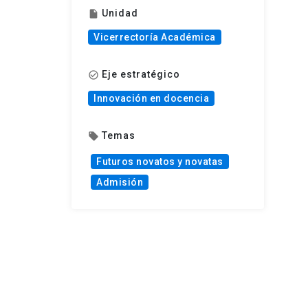
Unidad
insert_drive_file
Vicerrectoría Académica
Eje estratégico
check_circle_outline
Innovación en docencia
Temas
local_offer
Futuros novatos y novatas
Admisión