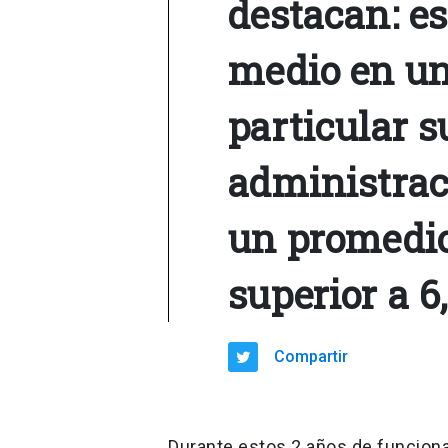
destacan: e
medio en un
particular 
administrac
un promedio 
superior a 6,
Compartir
Durante estos 2 años de funcion