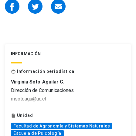
INFORMACIÓN
Información periodística
face
Virginia Soto-Aguilar C.
Dirección de Comunicaciones
msotoagu@uc.cl
Unidad
insert_drive_file
Facultad de Agronomía y Sistemas Naturales
Escuela de Psicología