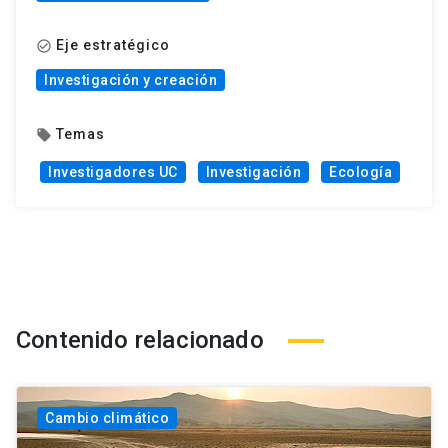
Eje estratégico
check_circle_outline
Investigación y creación
Temas
local_offer
Investigadores UC
Investigación
Ecología
Contenido relacionado
Cambio climático