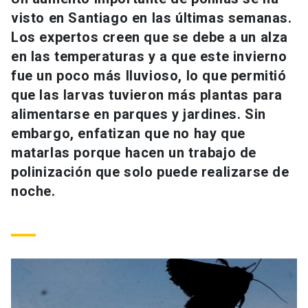
Universidad
visto en Santiago en las últimas semanas.
Los expertos creen que se debe a un alza
keyboard_arrow_down
Información para
en las temperaturas y a que este invierno
fue un poco más lluvioso, lo que permitió
Futuros estudiantes
Go to english site
launch
que las larvas tuvieron más plantas para
Estudiantes
alimentarse en parques y jardines. Sin
ACCESOS DIRECTOS
embargo, enfatizan que no hay que
Admisión
launch
Académicos
matarlas porque hacen un trabajo de
polinización que solo puede realizarse de
Mi Cuenta UC
launch
Personal
noche.
Correo UC
launch
launch
Alumni
Mi Portal UC
launch
Padres y familia
Medios
Biblioteca
launch
launch
Vecinos
Donaciones
launch