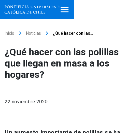
Inicio
keyboard_arrow_right
keyboard_arrow_right
Inicio
Noticias
¿Qué hacer con las…
Programas de estudio
¿Qué hacer con las polillas
Facultades, escuelas e
que llegan en masa a los
institutos
hogares?
Investigación
Internacionalización
launch
22 noviembre 2020
Extensión
Vinculación
Un aumento importante de polillas se ha