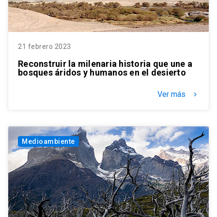
21 febrero 2023
Reconstruir la milenaria historia que une a
bosques áridos y humanos en el desierto
Ver más
keyboard_arrow_right
Medioambiente