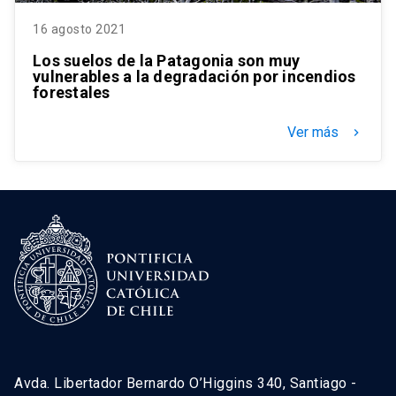
16 agosto 2021
Los suelos de la Patagonia son muy
vulnerables a la degradación por incendios
forestales
Ver más
keyboard_arrow_right
Avda. Libertador Bernardo O’Higgins 340, Santiago -