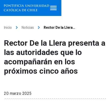
Inicio
keyboard_arrow_right
keyboard_arrow_right
Inicio
Noticias
Rector De la Llera…
Programas de estudio
Rector De la Llera presenta a
Facultades, escuelas e
las autoridades que lo
institutos
acompañarán en los
Investigación
próximos cinco años
Internacionalización
launch
Extensión
20 marzo 2025
Vinculación