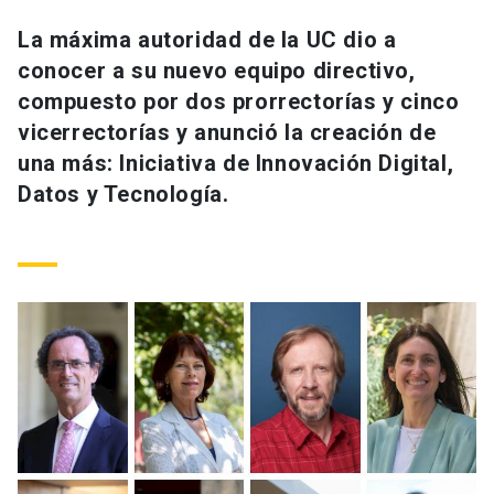
Universidad
La máxima autoridad de la UC dio a
conocer a su nuevo equipo directivo,
keyboard_arrow_down
Información para
compuesto por dos prorrectorías y cinco
Futuros estudiantes
Go to english site
launch
vicerrectorías y anunció la creación de
una más: Iniciativa de Innovación Digital,
Estudiantes
ACCESOS DIRECTOS
Datos y Tecnología.
Admisión
launch
Académicos
Mi Cuenta UC
launch
Personal
Correo UC
launch
launch
Alumni
Mi Portal UC
launch
Padres y familia
Medios
Biblioteca
launch
launch
Vecinos
Donaciones
launch