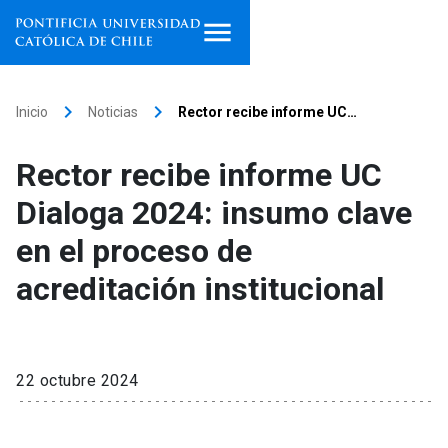
Inicio
keyboard_arrow_right
keyboard_arrow_right
Inicio
Noticias
Rector recibe informe UC…
Programas de estudio
Rector recibe informe UC
Facultades, escuelas e
Dialoga 2024: insumo clave
institutos
en el proceso de
Investigación
acreditación institucional
Internacionalización
launch
Extensión
22 octubre 2024
Vinculación