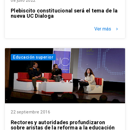
08 julio 2022
Plebiscito constitucional será el tema de la
nueva UC Dialoga
Ver más
keyboard_arrow_right
Educación superior
22 septiembre 2016
Rectores y autoridades profundizaron
sobre aristas de la reforma a la educación