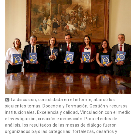
La discusión, consolidada en el informe, abarcó los
photo_camera
siguientes temas: Docencia y Formación, Gestión y recursos
institucionales, Excelencia y calidad, Vinculación con el medio
e Investigación, creación e innovación. Para efectos de
análisis, los resultados de las mesas de diálogo fueron
organizados bajo las categorías: fortalezas, desafíos y