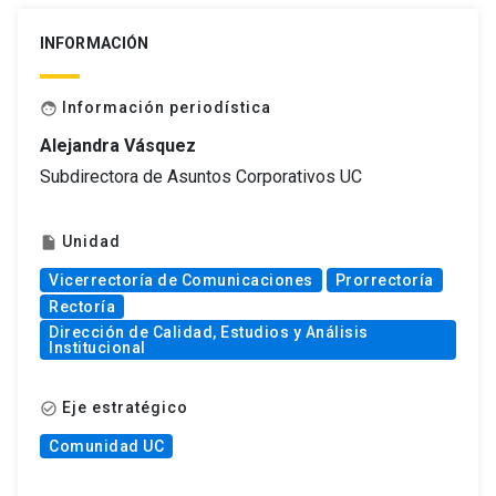
INFORMACIÓN
Información periodística
face
Alejandra Vásquez
Subdirectora de Asuntos Corporativos UC
Unidad
insert_drive_file
Vicerrectoría de Comunicaciones
Prorrectoría
Rectoría
Dirección de Calidad, Estudios y Análisis
Institucional
Eje estratégico
check_circle_outline
Comunidad UC