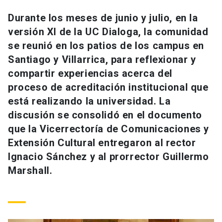
Universidad
Durante los meses de junio y julio, en la
versión XI de la UC Dialoga, la comunidad
keyboard_arrow_down
Información para
se reunió en los patios de los campus en
Futuros estudiantes
Go to english site
launch
Santiago y Villarrica, para reflexionar y
compartir experiencias acerca del
Estudiantes
ACCESOS DIRECTOS
proceso de acreditación institucional que
está realizando la universidad. La
Admisión
launch
Académicos
discusión se consolidó en el documento
Mi Cuenta UC
launch
que la Vicerrectoría de Comunicaciones y
Personal
Extensión Cultural entregaron al rector
Correo UC
launch
launch
Alumni
Ignacio Sánchez y al prorrector Guillermo
Mi Portal UC
launch
Marshall.
Padres y familia
Medios
Biblioteca
launch
launch
Vecinos
Donaciones
launch