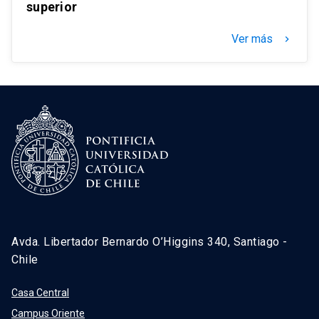
superior
Ver más
keyboard_arrow_right
Avda. Libertador Bernardo O’Higgins 340, Santiago -
Chile
Casa Central
Campus Oriente