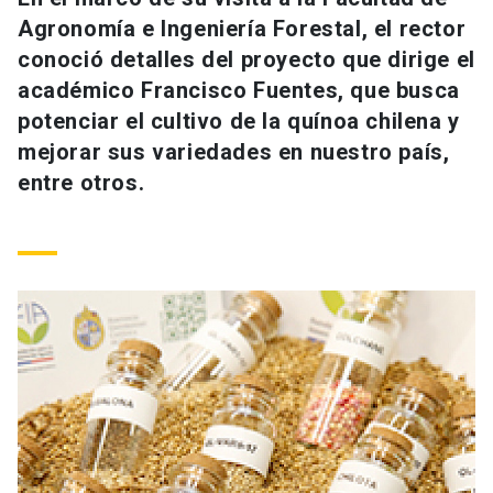
Universidad
Agronomía e Ingeniería Forestal, el rector
conoció detalles del proyecto que dirige el
keyboard_arrow_down
Información para
académico Francisco Fuentes, que busca
potenciar el cultivo de la quínoa chilena y
Futuros estudiantes
Go to english site
launch
mejorar sus variedades en nuestro país,
Estudiantes
entre otros.
ACCESOS DIRECTOS
Admisión
launch
Académicos
Mi Cuenta UC
launch
Personal
Correo UC
launch
launch
Alumni
Mi Portal UC
launch
Padres y familia
Medios
Biblioteca
launch
launch
Vecinos
Donaciones
launch