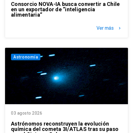
Consorcio NOVA-IA busca convertir a Chile
en un exportador de “inteligencia
alimentaria”
Ver más
keyboard_arrow_right
Astronomía
03 agosto 2026
Astrónomos reconstruyen la evolución
química del cometa 3I/ATLAS tras su paso