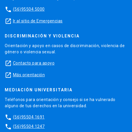
phone
(56)95504 5000
launch
Ir al sitio de Emergencias
DISCRIMINACIÓN Y VIOLENCIA
Orientación y apoyo en casos de discriminación, violencia de
género o violencia sexual.
launch
Contacto para apoyo
launch
Más orientación
MEDIACIÓN UNIVERSITARIA
Teléfonos para orientación y consejo si se ha vulnerado
alguno de tus derechos en la universidad.
phone
(56)95504 1691
phone
(56)95504 1247