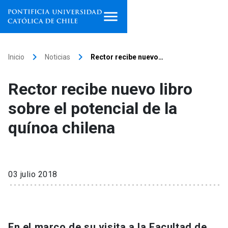
Inicio
keyboard_arrow_right
keyboard_arrow_right
Inicio
Noticias
Rector recibe nuevo…
Programas de estudio
Rector recibe nuevo libro
Facultades, escuelas e
sobre el potencial de la
institutos
quínoa chilena
Investigación
Internacionalización
launch
03 julio 2018
Extensión
Vinculación
En el marco de su visita a la Facultad de