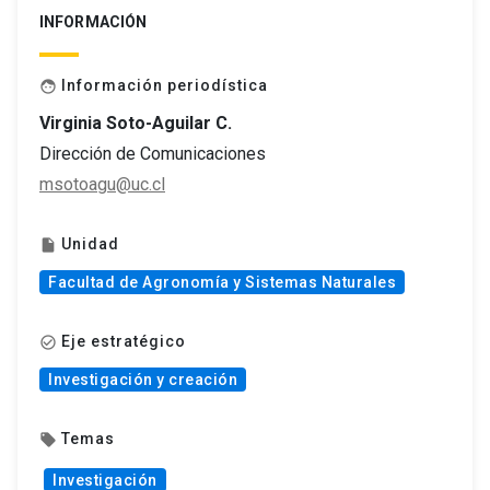
INFORMACIÓN
Información periodística
face
Virginia Soto-Aguilar C.
Dirección de Comunicaciones
msotoagu@uc.cl
Unidad
insert_drive_file
Facultad de Agronomía y Sistemas Naturales
Eje estratégico
check_circle_outline
Investigación y creación
Temas
local_offer
Investigación