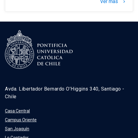
Ver más
keyboard_arrow_right
Avda. Libertador Bernardo O’Higgins 340, Santiago -
Chile
Casa Central
Campus Oriente
San Joaquín
Lo Contador