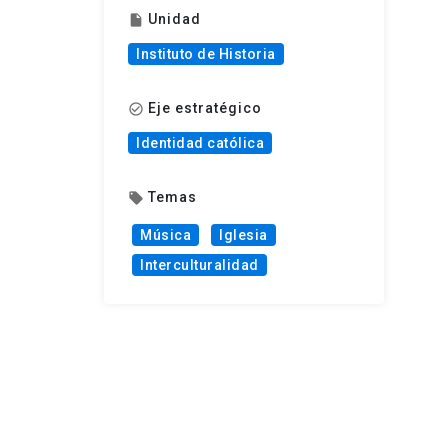
Unidad
insert_drive_file
Instituto de Historia
Eje estratégico
check_circle_outline
Identidad católica
Temas
local_offer
Música
Iglesia
Interculturalidad