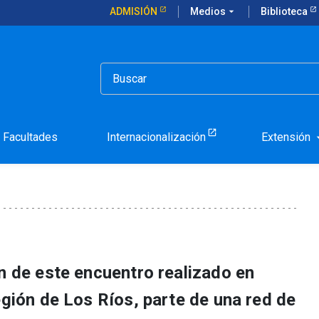
ADMISIÓN
Medios
arrow_drop_down
Biblioteca
nió melodías, exposiciones y artesanía
Misiones reunió melodías,
anía
Facultades
Internacionalización
Extensión
arrow_d
n de este encuentro realizado en
egión de Los Ríos, parte de una red de