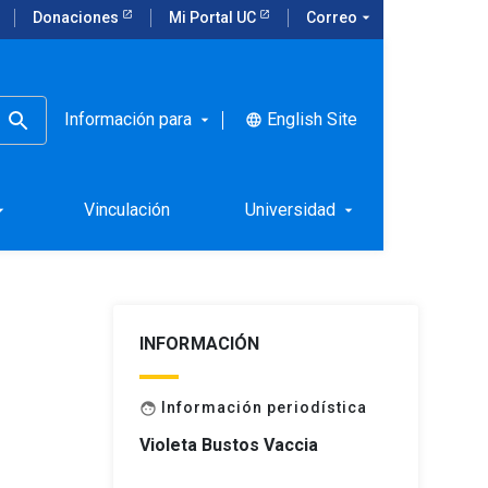
Donaciones
Mi Portal UC
Correo
arrow_drop_down
Información para
English Site
language
arrow_drop_down
Vinculación
Universidad
rop_down
arrow_drop_down
INFORMACIÓN
Información periodística
face
Violeta Bustos Vaccia