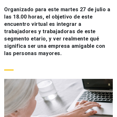
Universidad
Organizado para este martes 27 de julio a
las 18.00 horas, el objetivo de este
keyboard_arrow_down
Información para
encuentro virtual es integrar a
Futuros estudiantes
Go to english site
launch
trabajadores y trabajadoras de este
segmento etario, y ver realmente qué
Estudiantes
ACCESOS DIRECTOS
significa ser una empresa amigable con
las personas mayores.
Admisión
launch
Académicos
Mi Cuenta UC
launch
Personal
Correo UC
launch
launch
Alumni
Mi Portal UC
launch
Padres y familia
Medios
Biblioteca
launch
launch
Vecinos
Donaciones
launch