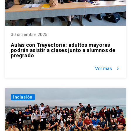
30 diciembre 2025
Aulas con Trayectoria: adultos mayores
podrán asistir a clases junto a alumnos de
pregrado
Ver más
keyboard_arrow_right
Inclusión