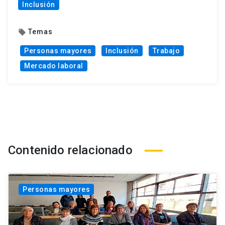
Inclusión
Temas
local_offer
Personas mayores
Inclusión
Trabajo
Mercado laboral
Contenido relacionado
Personas mayores