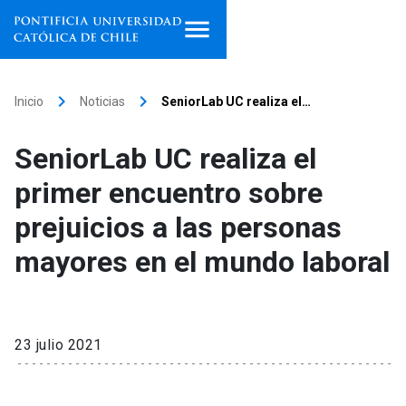
Inicio
keyboard_arrow_right
keyboard_arrow_right
Inicio
Noticias
SeniorLab UC realiza el…
Programas de estudio
SeniorLab UC realiza el
Facultades, escuelas e
primer encuentro sobre
institutos
prejuicios a las personas
Investigación
mayores en el mundo laboral
Internacionalización
launch
Extensión
23 julio 2021
Vinculación