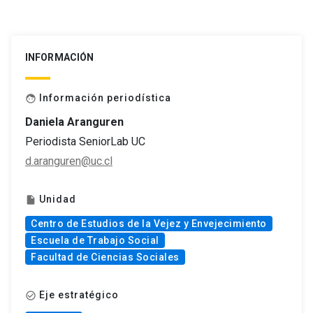
INFORMACIÓN
Información periodística
face
Daniela Aranguren
Periodista SeniorLab UC
d.aranguren@uc.cl
Unidad
insert_drive_file
Centro de Estudios de la Vejez y Envejecimiento
Escuela de Trabajo Social
Facultad de Ciencias Sociales
Eje estratégico
check_circle_outline