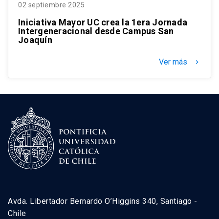
02 septiembre 2025
Iniciativa Mayor UC crea la 1era Jornada
Intergeneracional desde Campus San
Joaquín
Ver más
keyboard_arrow_right
Avda. Libertador Bernardo O’Higgins 340, Santiago -
Chile