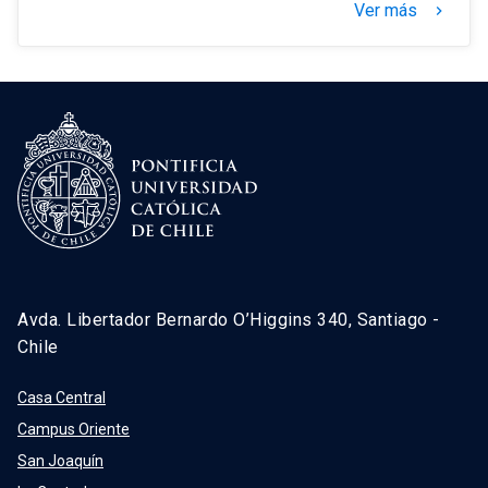
Ver más
keyboard_arrow_right
Avda. Libertador Bernardo O’Higgins 340, Santiago -
Chile
Casa Central
Campus Oriente
San Joaquín