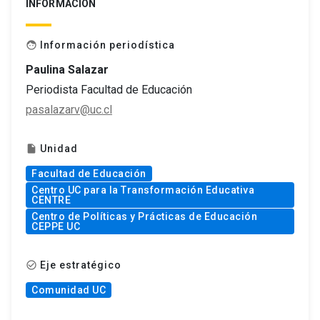
INFORMACIÓN
Información periodística
face
Paulina Salazar
Periodista Facultad de Educación
pasalazarv@uc.cl
Unidad
insert_drive_file
Facultad de Educación
Centro UC para la Transformación Educativa
CENTRE
Centro de Políticas y Prácticas de Educación
CEPPE UC
Eje estratégico
check_circle_outline
Comunidad UC