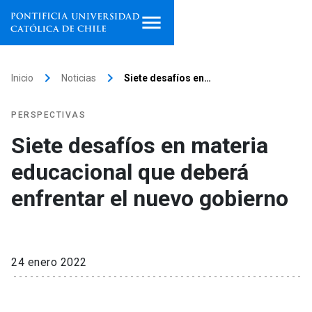
Inicio
keyboard_arrow_right
keyboard_arrow_right
Inicio
Noticias
Siete desafíos en…
Programas de estudio
PERSPECTIVAS
Facultades, escuelas e
Siete desafíos en materia
institutos
educacional que deberá
Investigación
enfrentar el nuevo gobierno
Internacionalización
launch
Extensión
24 enero 2022
Vinculación