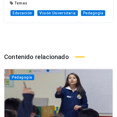
Temas
local_offer
Educación
Visión Universitaria
Pedagogía
Contenido relacionado
Pedagogía