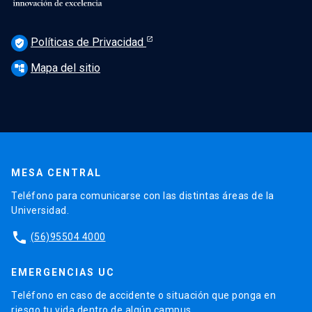
Políticas de Privacidad
verified_user
Mapa del sitio
account_tree
MESA CENTRAL
Teléfono para comunicarse con las distintas áreas de la
Universidad.
phone
(56)95504 4000
EMERGENCIAS UC
Teléfono en caso de accidente o situación que ponga en
riesgo tu vida dentro de algún campus.