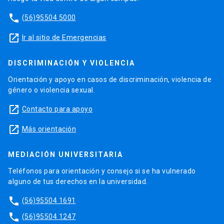
phone
(56)95504 5000
launch
Ir al sitio de Emergencias
DISCRIMINACIÓN Y VIOLENCIA
Orientación y apoyo en casos de discriminación, violencia de
género o violencia sexual.
launch
Contacto para apoyo
launch
Más orientación
MEDIACIÓN UNIVERSITARIA
Teléfonos para orientación y consejo si se ha vulnerado
alguno de tus derechos en la universidad.
phone
(56)95504 1691
phone
(56)95504 1247