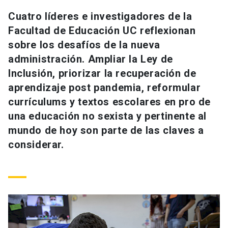
Universidad
Cuatro líderes e investigadores de la
Facultad de Educación UC reflexionan
keyboard_arrow_down
Información para
sobre los desafíos de la nueva
administración. Ampliar la Ley de
Futuros estudiantes
Go to english site
launch
Inclusión, priorizar la recuperación de
Estudiantes
ACCESOS DIRECTOS
aprendizaje post pandemia, reformular
currículums y textos escolares en pro de
Admisión
launch
Académicos
una educación no sexista y pertinente al
Mi Cuenta UC
launch
mundo de hoy son parte de las claves a
Personal
considerar.
Correo UC
launch
launch
Alumni
Mi Portal UC
launch
Padres y familia
Medios
Biblioteca
launch
launch
Vecinos
Donaciones
launch