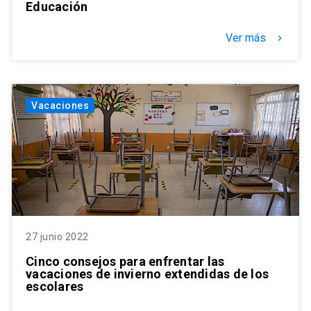
Educación
Ver más
keyboard_arrow_right
Vacaciones
27 junio 2022
Cinco consejos para enfrentar las
vacaciones de invierno extendidas de los
escolares