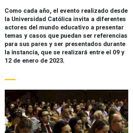
Universidad
Como cada año, el evento realizado desde
la Universidad Católica invita a diferentes
keyboard_arrow_down
Información para
actores del mundo educativo a presentar
Futuros estudiantes
Go to english site
launch
temas y casos que puedan ser referencias
para sus pares y ser presentados durante
Estudiantes
ACCESOS DIRECTOS
la instancia, que se realizará entre el 09 y
12 de enero de 2023.
Admisión
launch
Académicos
Mi Cuenta UC
launch
Personal
Correo UC
launch
launch
Alumni
Mi Portal UC
launch
Padres y familia
Medios
Biblioteca
launch
launch
Vecinos
Donaciones
launch