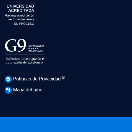
Políticas de Privacidad
verified_user
Mapa del sitio
account_tree