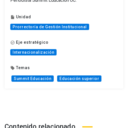
Periodista Summit Educación UC.
Unidad
insert_drive_file
Prorrectoría de Gestión Institucional
Eje estratégico
check_circle_outline
Internacionalización
Temas
local_offer
Summit Educación
Educación superior
Contenido relacionado