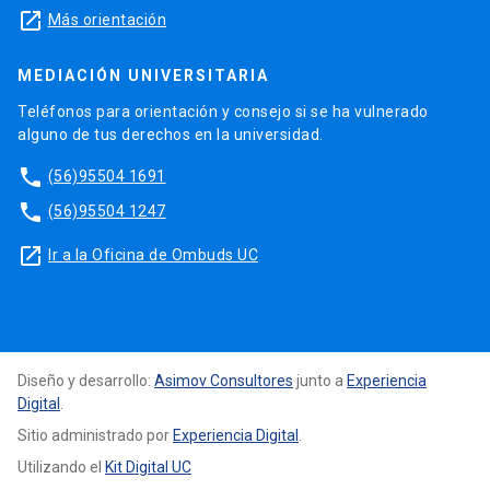
launch
Más orientación
MEDIACIÓN UNIVERSITARIA
Teléfonos para orientación y consejo si se ha vulnerado
alguno de tus derechos en la universidad.
phone
(56)95504 1691
phone
(56)95504 1247
launch
Ir a la Oficina de Ombuds UC
Diseño y desarrollo:
Asimov Consultores
junto a
Experiencia
Digital
.
Sitio administrado por
Experiencia Digital
.
Utilizando el
Kit Digital UC