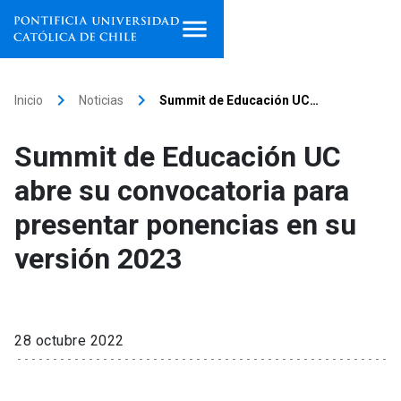
Inicio
keyboard_arrow_right
keyboard_arrow_right
Inicio
Noticias
Summit de Educación UC…
Programas de estudio
Summit de Educación UC
Facultades, escuelas e
abre su convocatoria para
institutos
presentar ponencias en su
Investigación
versión 2023
Internacionalización
launch
Extensión
28 octubre 2022
Vinculación