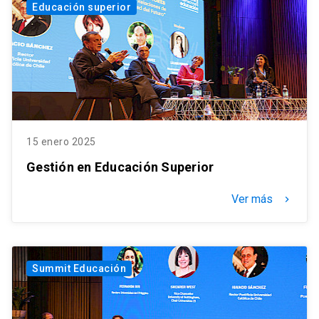
Educación superior
15 enero 2025
Gestión en Educación Superior
Ver más
keyboard_arrow_right
Summit Educación