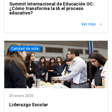
Summit Internacional de Educación UC:
¿Cómo transforma la IA el proceso
educativo?
Ver más
keyboard_arrow_right
Calidad de vida
20 enero 2025
Liderazgo Escolar