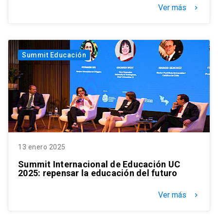
Ver más
keyboard_arrow_right
Summit Educación
13 enero 2025
Summit Internacional de Educación UC
2025: repensar la educación del futuro
Ver más
keyboard_arrow_right