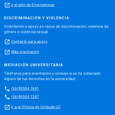
launch
Ir al sitio de Emergencias
DISCRIMINACIÓN Y VIOLENCIA
Orientación y apoyo en casos de discriminación, violencia de
género o violencia sexual.
launch
Contacto para apoyo
launch
Más orientación
MEDIACIÓN UNIVERSITARIA
Teléfonos para orientación y consejo si se ha vulnerado
alguno de tus derechos en la universidad.
phone
(56)95504 1691
phone
(56)95504 1247
launch
Ir a la Oficina de Ombuds UC