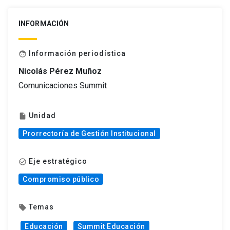
INFORMACIÓN
Información periodística
face
Nicolás Pérez Muñoz
Comunicaciones Summit
Unidad
insert_drive_file
Prorrectoría de Gestión Institucional
Eje estratégico
check_circle_outline
Compromiso público
Temas
local_offer
Educación
Summit Educación