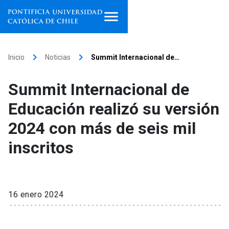
Inicio
keyboard_arrow_right
keyboard_arrow_right
Inicio
Noticias
Summit Internacional de…
Programas de estudio
Summit Internacional de
Facultades, escuelas e
Educación realizó su versión
institutos
2024 con más de seis mil
Investigación
inscritos
Internacionalización
launch
Extensión
16 enero 2024
Vinculación