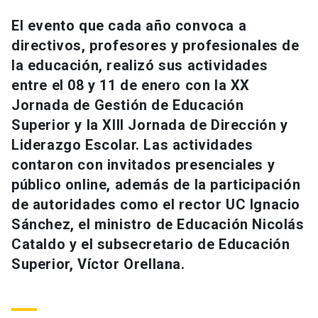
Universidad
El evento que cada año convoca a
directivos, profesores y profesionales de
keyboard_arrow_down
Información para
la educación, realizó sus actividades
Futuros estudiantes
Go to english site
launch
entre el 08 y 11 de enero con la XX
Jornada de Gestión de Educación
Estudiantes
ACCESOS DIRECTOS
Superior y la XIII Jornada de Dirección y
Liderazgo Escolar. Las actividades
Admisión
launch
Académicos
contaron con invitados presenciales y
Mi Cuenta UC
launch
público online, además de la participación
Personal
de autoridades como el rector UC Ignacio
Correo UC
launch
launch
Alumni
Sánchez, el ministro de Educación Nicolás
Mi Portal UC
launch
Cataldo y el subsecretario de Educación
Padres y familia
Superior, Víctor Orellana.
Medios
Biblioteca
launch
launch
Vecinos
Donaciones
launch