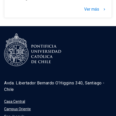
Ver más
keyboard_arrow_right
Avda. Libertador Bernardo O’Higgins 340, Santiago -
Chile
Casa Central
Campus Oriente