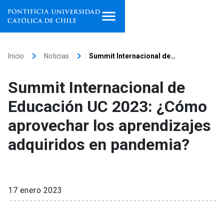
Inicio
keyboard_arrow_right
keyboard_arrow_right
Inicio
Noticias
Summit Internacional de…
Programas de estudio
Summit Internacional de
Facultades, escuelas e
Educación UC 2023: ¿Cómo
institutos
aprovechar los aprendizajes
Investigación
adquiridos en pandemia?
Internacionalización
launch
Extensión
17 enero 2023
Vinculación