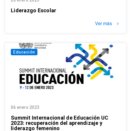
20 enero 2025
Liderazgo Escolar
Ver más
keyboard_arrow_right
Educación
06 enero 2023
Summit Internacional de Educación UC
2023: recuperación del aprendizaje y
liderazgo femenino