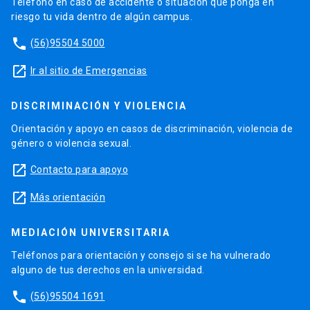
Teléfono en caso de accidente o situación que ponga en
riesgo tu vida dentro de algún campus.
phone
(56)95504 5000
launch
Ir al sitio de Emergencias
DISCRIMINACIÓN Y VIOLENCIA
Orientación y apoyo en casos de discriminación, violencia de
género o violencia sexual.
launch
Contacto para apoyo
launch
Más orientación
MEDIACIÓN UNIVERSITARIA
Teléfonos para orientación y consejo si se ha vulnerado
alguno de tus derechos en la universidad.
phone
(56)95504 1691