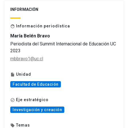
INFORMACIÓN
Información periodística
face
María Belén Bravo
Periodista del Summit Internacional de Educación UC
2023
mbbravo1@uc.cl
Unidad
insert_drive_file
Facultad de Educación
Eje estratégico
check_circle_outline
Investigación y creación
Temas
local_offer