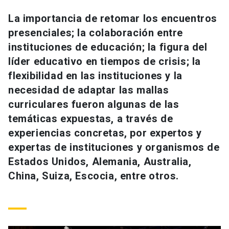
Universidad
La importancia de retomar los encuentros
presenciales; la colaboración entre
keyboard_arrow_down
Información para
instituciones de educación; la figura del
Futuros estudiantes
Go to english site
launch
líder educativo en tiempos de crisis; la
flexibilidad en las instituciones y la
Estudiantes
ACCESOS DIRECTOS
necesidad de adaptar las mallas
curriculares fueron algunas de las
Admisión
launch
Académicos
temáticas expuestas, a través de
Mi Cuenta UC
launch
experiencias concretas, por expertos y
Personal
expertas de instituciones y organismos de
Correo UC
launch
launch
Alumni
Estados Unidos, Alemania, Australia,
Mi Portal UC
launch
China, Suiza, Escocia, entre otros.
Padres y familia
Medios
Biblioteca
launch
launch
Vecinos
Donaciones
launch