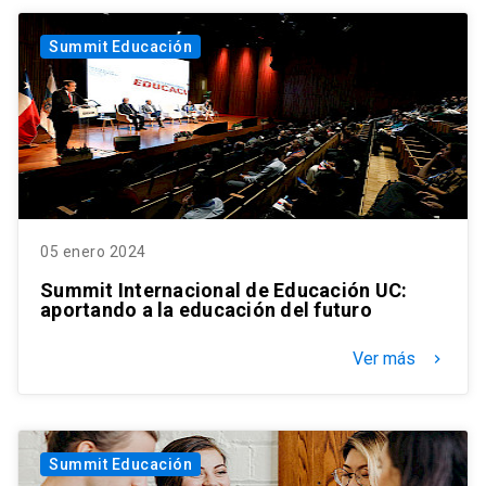
Summit Educación
05 enero 2024
Summit Internacional de Educación UC:
aportando a la educación del futuro
Ver más
keyboard_arrow_right
Summit Educación