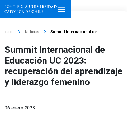
Inicio
keyboard_arrow_right
keyboard_arrow_right
Inicio
Noticias
Summit Internacional de…
Programas de estudio
Summit Internacional de
Facultades, escuelas e
Educación UC 2023:
institutos
recuperación del aprendizaje
Investigación
y liderazgo femenino
Internacionalización
launch
Extensión
06 enero 2023
Vinculación