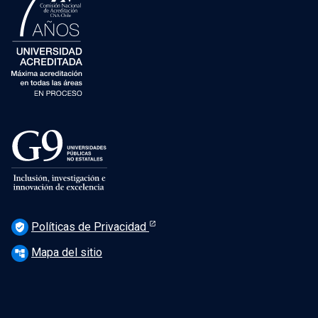
Políticas de Privacidad
verified_user
Mapa del sitio
account_tree