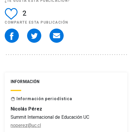
¿TE GUSTA ESTA PUBLICACIÓN?
2
COMPARTE ESTA PUBLICACIÓN
INFORMACIÓN
Información periodística
face
Nicolás Pérez
Summit Internacional de Educación UC
noperez@uc.cl