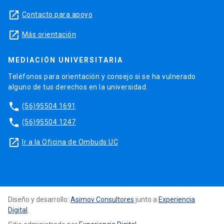
launch
Contacto para apoyo
launch
Más orientación
MEDIACIÓN UNIVERSITARIA
Teléfonos para orientación y consejo si se ha vulnerado
alguno de tus derechos en la universidad.
phone
(56)95504 1691
phone
(56)95504 1247
launch
Ir a la Oficina de Ombuds UC
Diseño y desarrollo:
Asimov Consultores
junto a
Experiencia
Digital
.