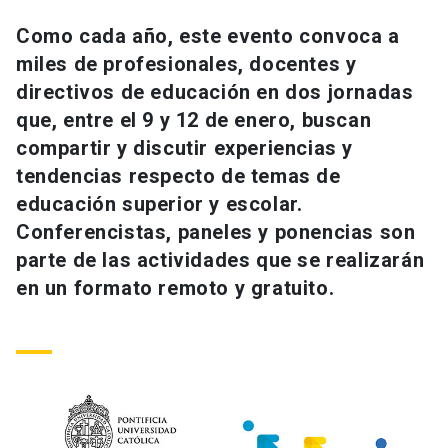
Universidad
Como cada año, este evento convoca a
miles de profesionales, docentes y
keyboard_arrow_down
Información para
directivos de educación en dos jornadas
Futuros estudiantes
Go to english site
launch
que, entre el 9 y 12 de enero, buscan
compartir y discutir experiencias y
Estudiantes
ACCESOS DIRECTOS
tendencias respecto de temas de
educación superior y escolar.
Admisión
launch
Académicos
Conferencistas, paneles y ponencias son
Mi Cuenta UC
launch
parte de las actividades que se realizarán
Personal
en un formato remoto y gratuito.
Correo UC
launch
launch
Alumni
Mi Portal UC
launch
Padres y familia
Medios
Biblioteca
launch
launch
Vecinos
Donaciones
launch