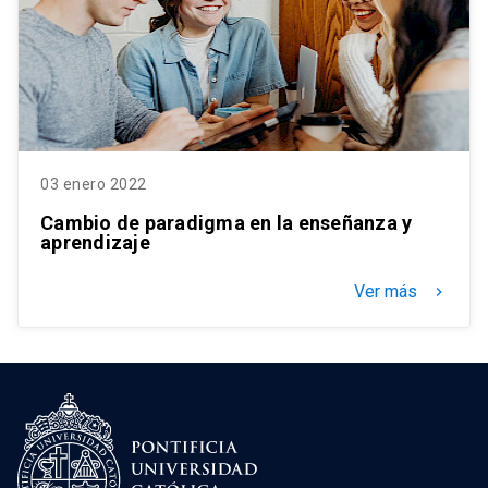
03 enero 2022
Cambio de paradigma en la enseñanza y
aprendizaje
Ver más
keyboard_arrow_right