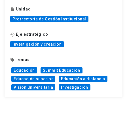
Unidad
insert_drive_file
Prorrectoría de Gestión Institucional
Eje estratégico
check_circle_outline
Investigación y creación
Temas
local_offer
Educación
Summit Educación
Educación superior
Educación a distancia
Visión Universitaria
Investigación