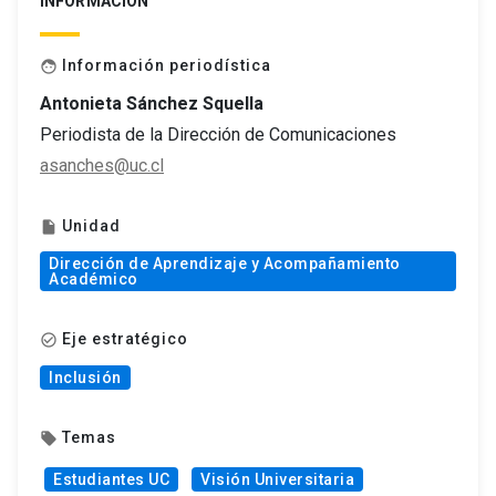
INFORMACIÓN
Información periodística
face
Antonieta Sánchez Squella
Periodista de la Dirección de Comunicaciones
asanches@uc.cl
Unidad
insert_drive_file
Dirección de Aprendizaje y Acompañamiento
Académico
Eje estratégico
check_circle_outline
Inclusión
Temas
local_offer
Estudiantes UC
Visión Universitaria