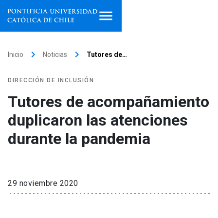
Inicio
keyboard_arrow_right
keyboard_arrow_right
Inicio
Noticias
Tutores de…
Programas de estudio
DIRECCIÓN DE INCLUSIÓN
Facultades, escuelas e
Tutores de acompañamiento
institutos
duplicaron las atenciones
Investigación
durante la pandemia
Internacionalización
launch
Extensión
29 noviembre 2020
Vinculación