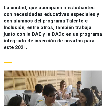
Universidad
La unidad, que acompaña a estudiantes
con necesidades educativas especiales y
keyboard_arrow_down
Información para
con alumnos del programa Talento e
Inclusión, entre otros, también trabaja
Futuros estudiantes
Go to english site
launch
junto con la DAE y la DADo en un programa
Estudiantes
ACCESOS DIRECTOS
integrado de inserción de novatos para
este 2021.
Admisión
launch
Académicos
Mi Cuenta UC
launch
Personal
Correo UC
launch
launch
Alumni
Mi Portal UC
launch
Padres y familia
Medios
Biblioteca
launch
launch
Vecinos
Donaciones
launch