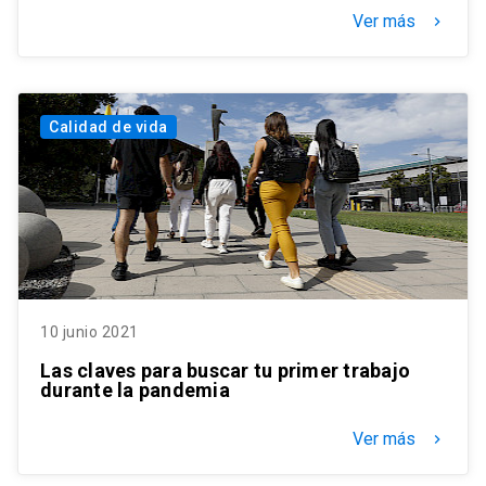
Ver más
keyboard_arrow_right
Calidad de vida
10 junio 2021
Las claves para buscar tu primer trabajo
durante la pandemia
Ver más
keyboard_arrow_right