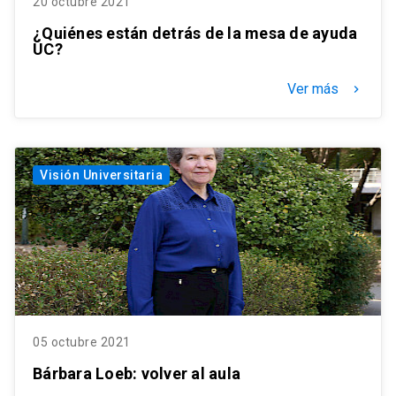
20 octubre 2021
¿Quiénes están detrás de la mesa de ayuda
UC?
Ver más
keyboard_arrow_right
Visión Universitaria
05 octubre 2021
Bárbara Loeb: volver al aula