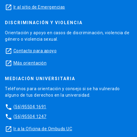
launch
Ir al sitio de Emergencias
DISCRIMINACIÓN Y VIOLENCIA
Orientación y apoyo en casos de discriminación, violencia de
género o violencia sexual.
launch
Contacto para apoyo
launch
Más orientación
MEDIACIÓN UNIVERSITARIA
Teléfonos para orientación y consejo si se ha vulnerado
alguno de tus derechos en la universidad.
phone
(56)95504 1691
phone
(56)95504 1247
launch
Ir a la Oficina de Ombuds UC