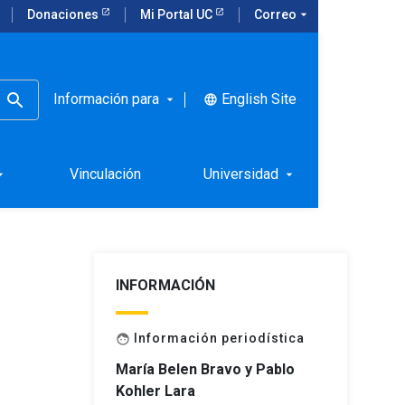
Donaciones
Mi Portal UC
Correo
arrow_drop_down
Información para
English Site
language
arrow_drop_down
igación
Vinculación
Universidad
rop_down
arrow_drop_down
INFORMACIÓN
Información periodística
face
María Belen Bravo y Pablo
Kohler Lara