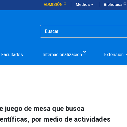
ADMISIÓN
Medios
arrow_drop_down
Biblioteca
señan investigación científica a escuelas de Pirque
cticos que enseñan invest
 de Pirque
Facultades
Internacionalización
Extensión
arrow_d
te juego de mesa que busca
ientíficas, por medio de actividades