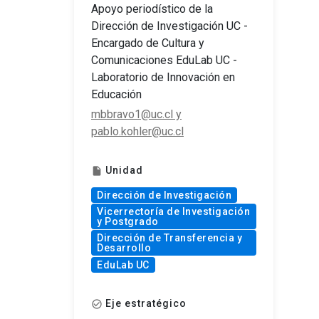
Apoyo periodístico de la
Dirección de Investigación UC -
Encargado de Cultura y
Comunicaciones EduLab UC -
Laboratorio de Innovación en
Educación
mbbravo1@uc.cl y
pablo.kohler@uc.cl
Unidad
insert_drive_file
Dirección de Investigación
Vicerrectoría de Investigación
y Postgrado
Dirección de Transferencia y
Desarrollo
EduLab UC
Eje estratégico
check_circle_outline