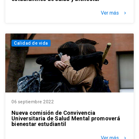
Ver más
keyboard_arrow_right
Calidad de vida
06 septiembre 2022
Nueva comisión de Convivencia
Universitaria de Salud Mental promoverá
bienestar estudiantil
Ver más
keyboard_arrow_right