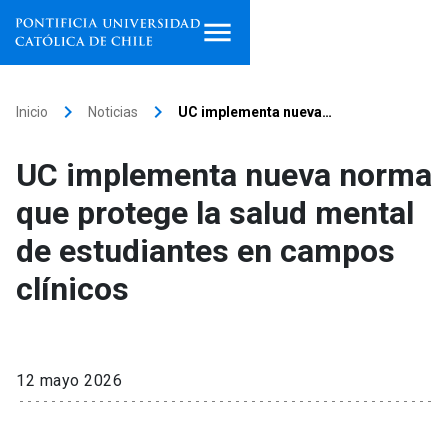
Inicio
keyboard_arrow_right
keyboard_arrow_right
Inicio
Noticias
UC implementa nueva…
Programas de estudio
UC implementa nueva norma
Facultades, escuelas e
que protege la salud mental
institutos
de estudiantes en campos
Investigación
clínicos
Internacionalización
launch
Extensión
12 mayo 2026
Vinculación