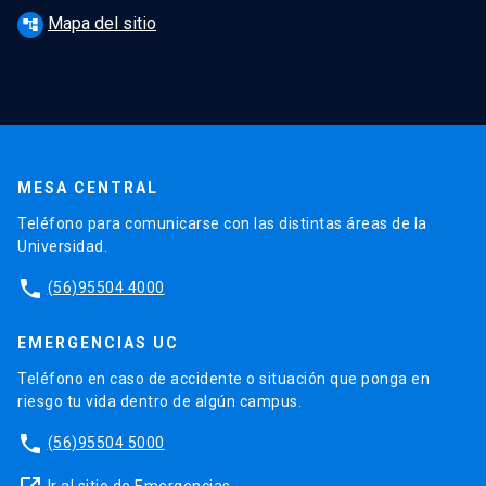
Mapa del sitio
account_tree
MESA CENTRAL
Teléfono para comunicarse con las distintas áreas de la
Universidad.
phone
(56)95504 4000
EMERGENCIAS UC
Teléfono en caso de accidente o situación que ponga en
riesgo tu vida dentro de algún campus.
phone
(56)95504 5000
Ir al sitio de Emergencias