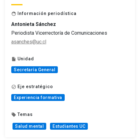
Información periodística
face
Antonieta Sánchez
Periodista Vicerrectoría de Comunicaciones
asanches@uc.cl
Unidad
insert_drive_file
Secretaría General
Eje estratégico
check_circle_outline
Experiencia formativa
Temas
local_offer
Salud mental
Estudiantes UC