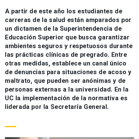
Universidad
A partir de este año los estudiantes de
carreras de la salud están amparados por
keyboard_arrow_down
Información para
un dictamen de la Superintendencia de
Futuros estudiantes
Go to english site
launch
Educación Superior que busca garantizar
ambientes seguros y respetuosos durante
Estudiantes
ACCESOS DIRECTOS
las prácticas clínicas de pregrado. Entre
otras medidas, establece un canal único
Admisión
launch
Académicos
de denuncias para situaciones de acoso y
Mi Cuenta UC
launch
maltrato, que pueden ser anónimas y de
Personal
personas externas a la universidad. En la
Correo UC
launch
launch
Alumni
UC la implementación de la normativa es
Mi Portal UC
launch
liderada por la Secretaría General.
Padres y familia
Medios
Biblioteca
launch
launch
Vecinos
Donaciones
launch