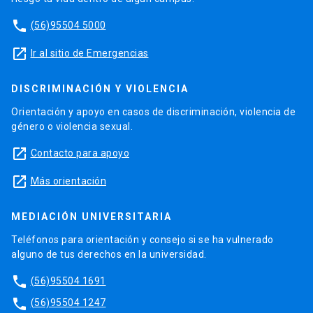
phone
(56)95504 5000
launch
Ir al sitio de Emergencias
DISCRIMINACIÓN Y VIOLENCIA
Orientación y apoyo en casos de discriminación, violencia de
género o violencia sexual.
launch
Contacto para apoyo
launch
Más orientación
MEDIACIÓN UNIVERSITARIA
Teléfonos para orientación y consejo si se ha vulnerado
alguno de tus derechos en la universidad.
phone
(56)95504 1691
phone
(56)95504 1247