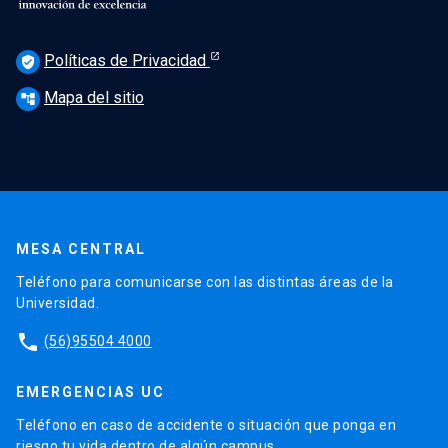
Políticas de Privacidad
verified_user
Mapa del sitio
account_tree
MESA CENTRAL
Teléfono para comunicarse con las distintas áreas de la
Universidad.
phone
(56)95504 4000
EMERGENCIAS UC
Teléfono en caso de accidente o situación que ponga en
riesgo tu vida dentro de algún campus.