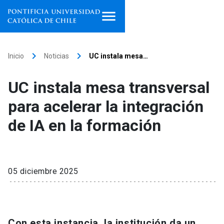
Inicio
keyboard_arrow_right
keyboard_arrow_right
Inicio
Noticias
UC instala mesa…
Programas de estudio
UC instala mesa transversal
Facultades, escuelas e
para acelerar la integración
institutos
de IA en la formación
Investigación
Internacionalización
launch
05 diciembre 2025
Extensión
Vinculación
Con esta instancia, la institución da un