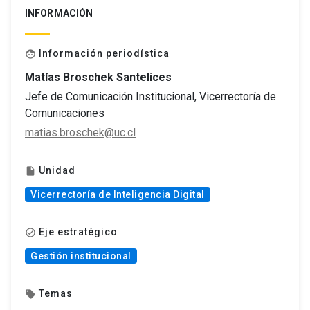
INFORMACIÓN
Información periodística
face
Matías Broschek Santelices
Jefe de Comunicación Institucional, Vicerrectoría de
Comunicaciones
matias.broschek@uc.cl
Unidad
insert_drive_file
Vicerrectoría de Inteligencia Digital
Eje estratégico
check_circle_outline
Gestión institucional
Temas
local_offer