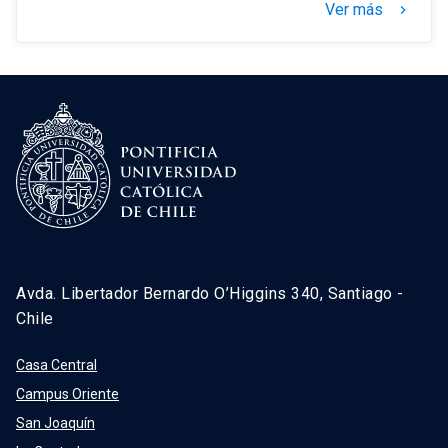
Ver más
keyboard_arrow_right
Avda. Libertador Bernardo O’Higgins 340, Santiago -
Chile
Casa Central
Campus Oriente
San Joaquín