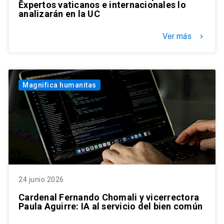
Expertos vaticanos e internacionales lo
analizarán en la UC
Ver más
keyboard_arrow_right
Magnifica humanitas
24 junio 2026
Cardenal Fernando Chomali y vicerrectora
Paula Aguirre: IA al servicio del bien común