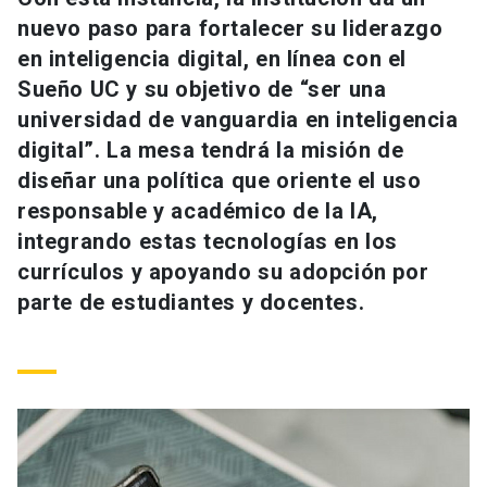
Universidad
nuevo paso para fortalecer su liderazgo
en inteligencia digital, en línea con el
keyboard_arrow_down
Información para
Sueño UC y su objetivo de “ser una
universidad de vanguardia en inteligencia
Futuros estudiantes
Go to english site
launch
digital”. La mesa tendrá la misión de
Estudiantes
diseñar una política que oriente el uso
ACCESOS DIRECTOS
responsable y académico de la IA,
Admisión
launch
Académicos
integrando estas tecnologías en los
currículos y apoyando su adopción por
Mi Cuenta UC
launch
Personal
parte de estudiantes y docentes.
Correo UC
launch
launch
Alumni
Mi Portal UC
launch
Padres y familia
Medios
Biblioteca
launch
launch
Vecinos
Donaciones
launch