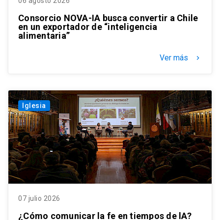
06 agosto 2026
Consorcio NOVA-IA busca convertir a Chile
en un exportador de “inteligencia
alimentaria”
Ver más
keyboard_arrow_right
Iglesia
07 julio 2026
¿Cómo comunicar la fe en tiempos de lA?