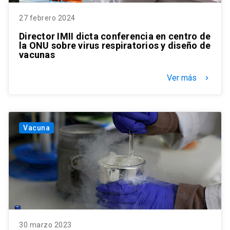
27 febrero 2024
Director IMII dicta conferencia en centro de
la ONU sobre virus respiratorios y diseño de
vacunas
Ver más
keyboard_arrow_right
Vacuna
30 marzo 2023