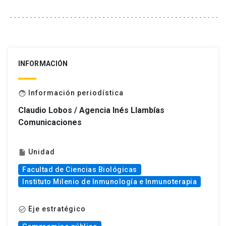
INFORMACIÓN
Información periodística
face
Claudio Lobos / Agencia Inés Llambías
Comunicaciones
Unidad
insert_drive_file
Facultad de Ciencias Biológicas
Instituto Milenio de Inmunología e Inmunoterapia
Eje estratégico
check_circle_outline