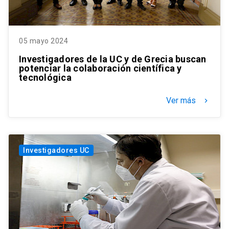
05 mayo 2024
Investigadores de la UC y de Grecia buscan
potenciar la colaboración científica y
tecnológica
Ver más
keyboard_arrow_right
Investigadores UC