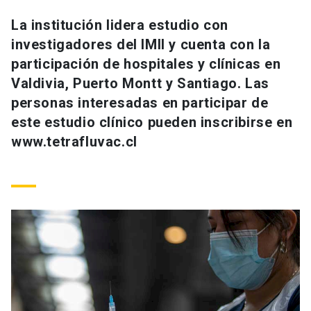
Universidad
La institución lidera estudio con
investigadores del IMII y cuenta con la
keyboard_arrow_down
Información para
participación de hospitales y clínicas en
Futuros estudiantes
Go to english site
launch
Valdivia, Puerto Montt y Santiago. Las
personas interesadas en participar de
Estudiantes
ACCESOS DIRECTOS
este estudio clínico pueden inscribirse en
www.tetrafluvac.cl
Admisión
launch
Académicos
Mi Cuenta UC
launch
Personal
Correo UC
launch
launch
Alumni
Mi Portal UC
launch
Padres y familia
Medios
Biblioteca
launch
launch
Vecinos
Donaciones
launch