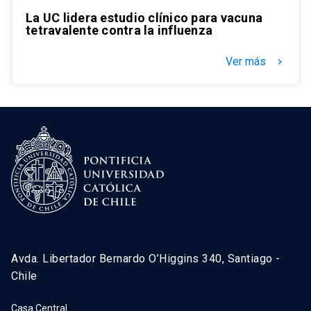
La UC lidera estudio clínico para vacuna
tetravalente contra la influenza
Ver más
keyboard_arrow_right
Avda. Libertador Bernardo O’Higgins 340, Santiago -
Chile
Casa Central