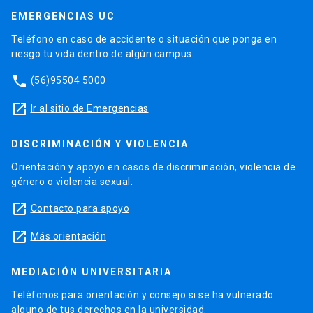
EMERGENCIAS UC
Teléfono en caso de accidente o situación que ponga en
riesgo tu vida dentro de algún campus.
phone
(56)95504 5000
launch
Ir al sitio de Emergencias
DISCRIMINACIÓN Y VIOLENCIA
Orientación y apoyo en casos de discriminación, violencia de
género o violencia sexual.
launch
Contacto para apoyo
launch
Más orientación
MEDIACIÓN UNIVERSITARIA
Teléfonos para orientación y consejo si se ha vulnerado
alguno de tus derechos en la universidad.