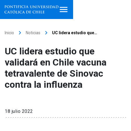
Inicio
keyboard_arrow_right
keyboard_arrow_right
Inicio
Noticias
UC lidera estudio que…
Programas de estudio
UC lidera estudio que
Facultades, escuelas e
validará en Chile vacuna
institutos
tetravalente de Sinovac
Investigación
contra la influenza
Internacionalización
launch
Extensión
18 julio 2022
Vinculación